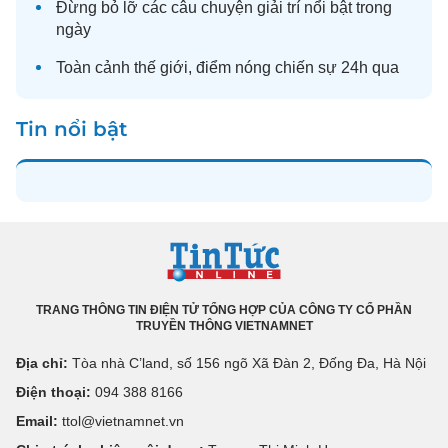
Đừng bỏ lỡ các câu chuyện
giải trí
nổi bật trong
ngày
Toàn cảnh
thế giới
, điểm nóng chiến sự 24h qua
Tin nổi bật
TRANG THÔNG TIN ĐIỆN TỬ TỔNG HỢP CỦA CÔNG TY CỔ PHẦN
TRUYỀN THÔNG VIETNAMNET
Địa chỉ:
Tòa nhà C’land, số 156 ngõ Xã Đàn 2, Đống Đa, Hà Nội
Điện thoại:
094 388 8166
Email:
ttol@vietnamnet.vn