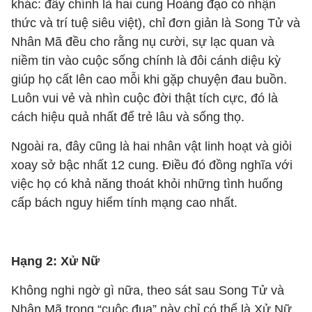
khác: đây chính là hai cung Hoàng đạo có nhận
thức và trí tuệ siêu việt), chỉ đơn giản là Song Tử và
Nhân Mã đều cho rằng nụ cười, sự lạc quan và
niềm tin vào cuộc sống chính là đôi cánh diệu kỳ
giúp họ cất lên cao mỗi khi gặp chuyện đau buồn.
Luôn vui vẻ và nhìn cuộc đời thật tích cực, đó là
cách hiệu quả nhất để trẻ lâu và sống thọ.
Ngoài ra, đây cũng là hai nhân vật linh hoạt và giỏi
xoay sở bậc nhất 12 cung. Điều đó đồng nghĩa với
việc họ có khả năng thoát khỏi những tình huống
cấp bách nguy hiểm tính mạng cao nhất.
Hạng 2: Xử Nữ
Không nghi ngờ gì nữa, theo sát sau Song Tử và
Nhân Mã trong “cuộc đua” này chỉ có thể là Xử Nữ