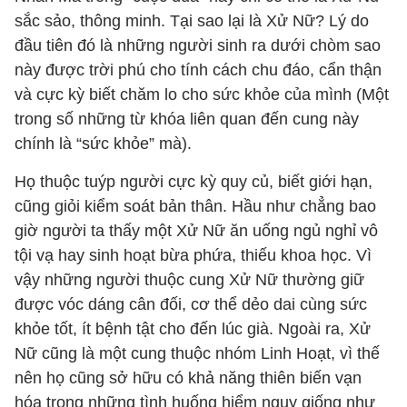
sắc sảo, thông minh. Tại sao lại là Xử Nữ? Lý do
đầu tiên đó là những người sinh ra dưới chòm sao
này được trời phú cho tính cách chu đáo, cẩn thận
và cực kỳ biết chăm lo cho sức khỏe của mình (Một
trong số những từ khóa liên quan đến cung này
chính là “sức khỏe” mà).
Họ thuộc tuýp người cực kỳ quy củ, biết giới hạn,
cũng giỏi kiểm soát bản thân. Hầu như chẳng bao
giờ người ta thấy một Xử Nữ ăn uống ngủ nghỉ vô
tội vạ hay sinh hoạt bừa phứa, thiếu khoa học. Vì
vậy những người thuộc cung Xử Nữ thường giữ
được vóc dáng cân đối, cơ thể dẻo dai cùng sức
khỏe tốt, ít bệnh tật cho đến lúc già. Ngoài ra, Xử
Nữ cũng là một cung thuộc nhóm Linh Hoạt, vì thế
nên họ cũng sở hữu có khả năng thiên biến vạn
hóa trong những tình huống hiểm nguy giống như