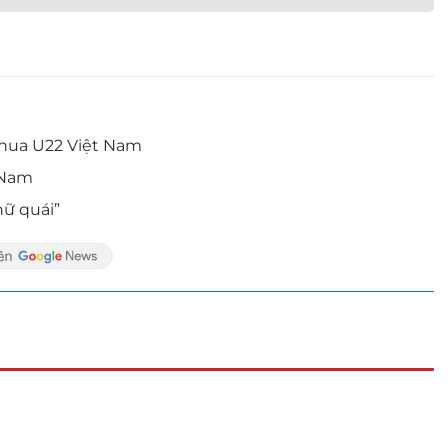
 thua U22 Việt Nam
 Nam
nữ quái”