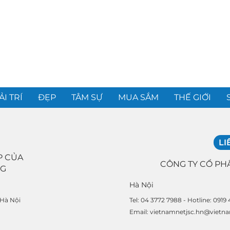
ẢI TRÍ
ĐẸP
TÂM SỰ
MUA SẮM
THẾ GIỚI
LI
P CỦA
CÔNG TY CỔ PH
NG
Hà Nội
Tel: 04 3772 7988 - Hotline: 0919
 Hà Nội
Email: vietnamnetjsc.hn@vietn