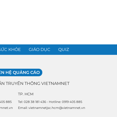
SỨC KHỎE
GIÁO DỤC
QUIZ
ÊN HỆ QUẢNG CÁO
ẦN TRUYỀN THÔNG VIETNAMNET
TP. HCM
 405 885
Tel: 028 38 181 436 - Hotline: 0919 405 885
amnet.vn
Email: vietnamnetjsc.hcm@vietnamnet.vn