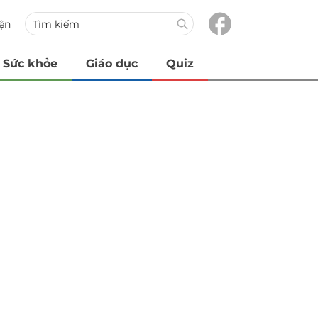
iện
Sức khỏe
Giáo dục
Quiz