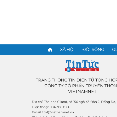
XÃ HỘI
ĐỜI SỐNG
GI
TRANG THÔNG TIN ĐIỆN TỬ TỔNG HỢ
CÔNG TY CỔ PHẦN TRUYỀN THÔ
VIETNAMNET
Địa chỉ:
Tòa nhà C’land, số 156 ngõ Xã Đàn 2, Đống Đa,
Điện thoại:
094 388 8166
Email:
ttol@vietnamnet.vn