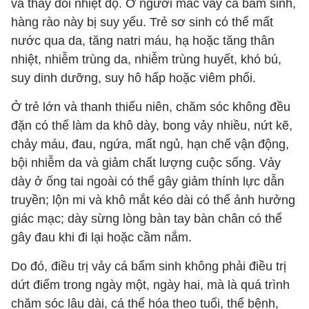
và thay đổi nhiệt độ. Ở người mắc vảy cá bẩm sinh,
hàng rào này bị suy yếu. Trẻ sơ sinh có thể mất
nước qua da, tăng natri máu, hạ hoặc tăng thân
nhiệt, nhiễm trùng da, nhiễm trùng huyết, khó bú,
suy dinh dưỡng, suy hô hấp hoặc viêm phổi.
Ở trẻ lớn và thanh thiếu niên, chăm sóc không đều
đặn có thể làm da khô dày, bong vảy nhiều, nứt kẽ,
chảy máu, đau, ngứa, mất ngủ, hạn chế vận động,
bội nhiễm da và giảm chất lượng cuộc sống. Vảy
dày ở ống tai ngoài có thể gây giảm thính lực dẫn
truyền; lộn mi và khô mắt kéo dài có thể ảnh hưởng
giác mạc; dày sừng lòng bàn tay bàn chân có thể
gây đau khi đi lại hoặc cầm nắm.
Do đó, điều trị vảy cá bẩm sinh không phải điều trị
dứt điểm trong ngày một, ngày hai, mà là quá trình
chăm sóc lâu dài, cá thể hóa theo tuổi, thể bệnh,