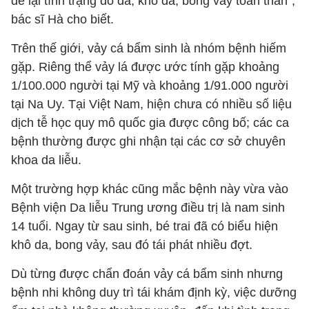
để lại tình trạng đỏ da, khô da, bong vảy toàn thân",
bác sĩ Hà cho biết.
Trên thế giới, vảy cá bẩm sinh là nhóm bệnh hiếm
gặp. Riêng thể vảy lá được ước tính gặp khoảng
1/100.000 người tại Mỹ và khoảng 1/91.000 người
tại Na Uy. Tại Việt Nam, hiện chưa có nhiều số liệu
dịch tễ học quy mô quốc gia được công bố; các ca
bệnh thường được ghi nhận tại các cơ sở chuyên
khoa da liễu.
Một trường hợp khác cũng mắc bệnh này vừa vào
Bệnh viện Da liễu Trung ương điều trị là nam sinh
14 tuổi. Ngay từ sau sinh, bé trai đã có biểu hiện
khô da, bong vảy, sau đó tái phát nhiều đợt.
Dù từng được chẩn đoán vảy cá bẩm sinh nhưng
bệnh nhi không duy trì tái khám định kỳ, việc dưỡng