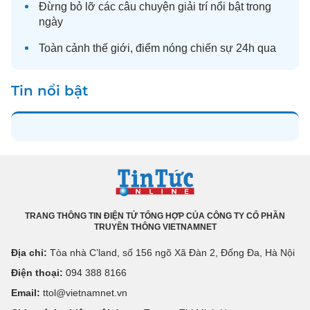
Đừng bỏ lỡ các câu chuyện
giải trí
nổi bật trong
ngày
Toàn cảnh
thế giới
, điểm nóng chiến sự 24h qua
Tin nổi bật
TRANG THÔNG TIN ĐIỆN TỬ TỔNG HỢP CỦA CÔNG TY CỔ PHẦN
TRUYỀN THÔNG VIETNAMNET
Địa chỉ:
Tòa nhà C’land, số 156 ngõ Xã Đàn 2, Đống Đa, Hà Nội
Điện thoại:
094 388 8166
Email:
ttol@vietnamnet.vn