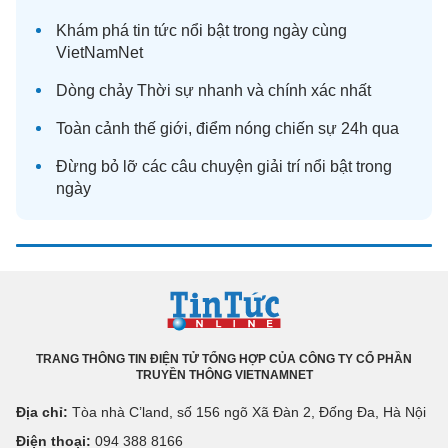
Khám phá
tin tức
nổi bật trong ngày cùng
VietNamNet
Dòng chảy
Thời sự
nhanh và chính xác nhất
Toàn cảnh
thế giới
, điểm nóng chiến sự 24h qua
Đừng bỏ lỡ các câu chuyện
giải trí
nổi bật trong
ngày
TRANG THÔNG TIN ĐIỆN TỬ TỔNG HỢP CỦA CÔNG TY CỔ PHẦN
TRUYỀN THÔNG VIETNAMNET
Địa chỉ:
Tòa nhà C’land, số 156 ngõ Xã Đàn 2, Đống Đa, Hà Nội
Điện thoại:
094 388 8166