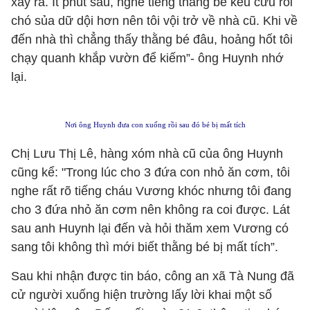
xảy ra. Ít phút sau, nghe tiếng thằng bé kêu cứu rồi
chó sủa dữ dội hơn nên tôi vội trở về nhà cũ. Khi về
đến nhà thì chẳng thấy thằng bé đâu, hoảng hốt tôi
chạy quanh khắp vườn để kiếm”- ông Huynh nhớ
lại.
Nơi ông Huynh đưa con xuống rồi sau đó bé bị mất tích
Chị Lưu Thị Lê, hàng xóm nhà cũ của ông Huynh
cũng kể: "Trong lúc cho 3 đứa con nhỏ ăn cơm, tôi
nghe rất rõ tiếng cháu Vương khóc nhưng tôi đang
cho 3 đứa nhỏ ăn cơm nên không ra coi được. Lát
sau anh Huynh lại đến và hỏi thăm xem Vương có
sang tôi không thì mới biết thằng bé bị mất tích”.
Sau khi nhận được tin báo, công an xã Tà Nung đã
cử người xuống hiện trường lấy lời khai một số