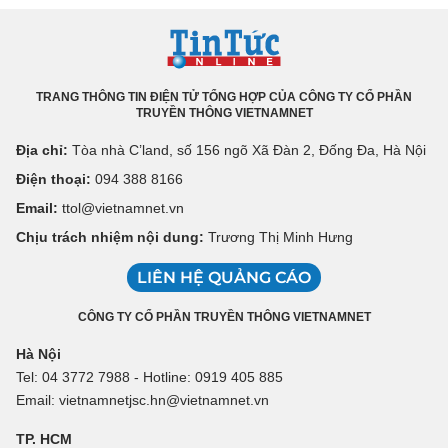
TRANG THÔNG TIN ĐIỆN TỬ TỔNG HỢP CỦA CÔNG TY CỔ PHẦN
TRUYỀN THÔNG VIETNAMNET
Địa chỉ:
Tòa nhà C’land, số 156 ngõ Xã Đàn 2, Đống Đa, Hà Nội
Điện thoại:
094 388 8166
Email:
ttol@vietnamnet.vn
Chịu trách nhiệm nội dung:
Trương Thị Minh Hưng
LIÊN HỆ QUẢNG CÁO
CÔNG TY CỔ PHẦN TRUYỀN THÔNG VIETNAMNET
Hà Nội
Tel: 04 3772 7988 - Hotline: 0919 405 885
Email: vietnamnetjsc.hn@vietnamnet.vn
TP. HCM