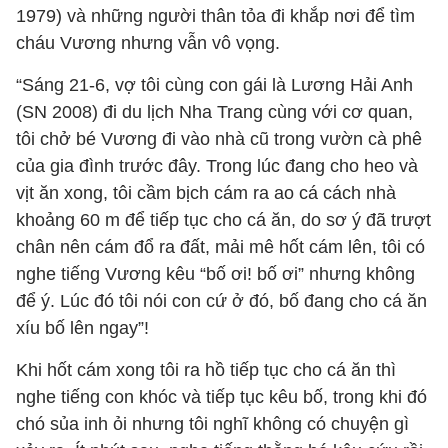
1979) và những người thân tỏa đi khắp nơi để tìm
cháu Vương nhưng vẫn vô vọng.
“Sáng 21-6, vợ tôi cùng con gái là Lương Hải Anh
(SN 2008) đi du lịch Nha Trang cùng với cơ quan,
tôi chở bé Vương đi vào nhà cũ trong vườn cà phê
của gia đình trước đây. Trong lúc đang cho heo và
vịt ăn xong, tôi cầm bịch cám ra ao cá cách nhà
khoảng 60 m để tiếp tục cho cá ăn, do sơ ý đã trượt
chân nên cám đổ ra đất, mải mê hốt cám lên, tôi có
nghe tiếng Vương kêu “bố ơi! bố ơi” nhưng không
để ý. Lúc đó tôi nói con cứ ở đó, bố đang cho cá ăn
xíu bố lên ngay”!
Khi hốt cám xong tôi ra hồ tiếp tục cho cá ăn thì
nghe tiếng con khóc và tiếp tục kêu bố, trong khi đó
chó sủa inh ỏi nhưng tôi nghĩ không có chuyện gì