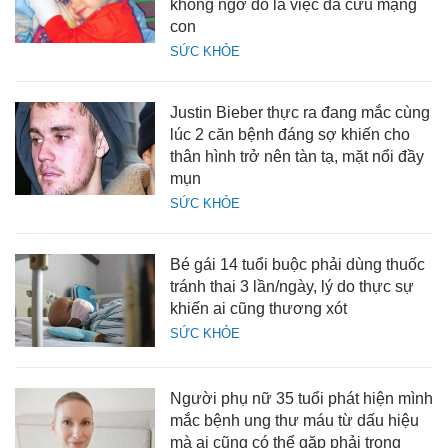
không ngờ đó là việc đã cứu mạng
con
SỨC KHỎE
Justin Bieber thực ra đang mắc cùng
lúc 2 căn bệnh đáng sợ khiến cho
thân hình trở nên tàn tạ, mặt nổi đầy
mụn
SỨC KHỎE
Bé gái 14 tuổi buộc phải dùng thuốc
tránh thai 3 lần/ngày, lý do thực sự
khiến ai cũng thương xót
SỨC KHỎE
Người phụ nữ 35 tuổi phát hiện mình
mắc bệnh ung thư máu từ dấu hiệu
mà ai cũng có thể gặp phải trong