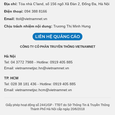
Địa chỉ:
Tòa nhà C’land, số 156 ngõ Xã Đàn 2, Đống Đa, Hà Nội
Điện thoại:
094 388 8166
Email:
ttol@vietnamnet.vn
Chịu trách nhiệm nội dung:
Trương Thị Minh Hưng
LIÊN HỆ QUẢNG CÁO
CÔNG TY CỔ PHẦN TRUYỀN THÔNG VIETNAMNET
Hà Nội
Tel: 04 3772 7988 - Hotline: 0919 405 885
Email: vietnamnetjsc.hn@vietnamnet.vn
TP. HCM
Tel: 028 38 181 436 - Hotline: 0919 405 885
Email: vietnamnetjsc.hcm@vietnamnet.vn
Giấy phép hoạt động số 2441/GP - TTĐT do Sở Thông Tin & Truyền Thông
Thành Phố Hà Nội cấp ngày 20/6/2018