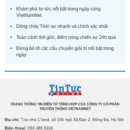
Khám phá
tin tức
nổi bật trong ngày cùng
VietNamNet
Dòng chảy
Thời sự
nhanh và chính xác nhất
Toàn cảnh
thế giới
, điểm nóng chiến sự 24h qua
Đừng bỏ lỡ các câu chuyện
giải trí
nổi bật trong
ngày
TRANG THÔNG TIN ĐIỆN TỬ TỔNG HỢP CỦA CÔNG TY CỔ PHẦN
TRUYỀN THÔNG VIETNAMNET
Địa chỉ:
Tòa nhà C’land, số 156 ngõ Xã Đàn 2, Đống Đa, Hà Nội
Điện thoại:
094 388 8166