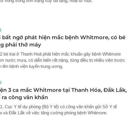
ử vong trong tình trạng suy đa tạng, hoại tử ruột.
E
i bất ngờ phát hiện mắc bệnh Whitmore, có bé
ng phải thở máy
 2 bé trai ở Thanh Hoá phát hiện mắc khuẩn gây bệnh Whitmore
m nước mưa, có diễn biến rất nặng, từng điều trị nhiều viện trước
n lên bệnh viện tuyến trung ương.
E
iện 3 ca mắc Whitmore tại Thanh Hóa, Đắk Lắk,
ế ra công văn khẩn
1, Cục Y tế dự phòng (Bộ Y tế) có công văn khẩn gửi Sở Y tế
 và Đắk Lắk về việc tăng cường phòng bệnh Whitmore.