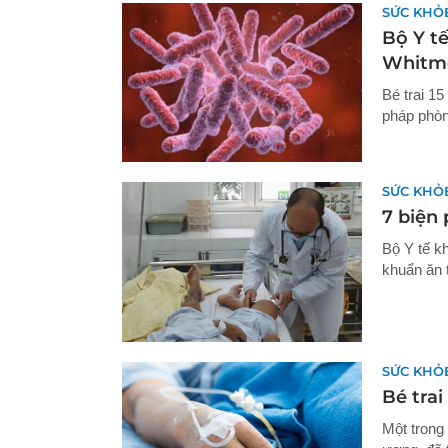
SỨC KHỎ
Bộ Y t
Whitm
Bé trai 1
pháp phòn
SỨC KHỎ
7 biện 
Bộ Y tế k
khuẩn ăn t
SỨC KHỎ
Bé trai
Một trong