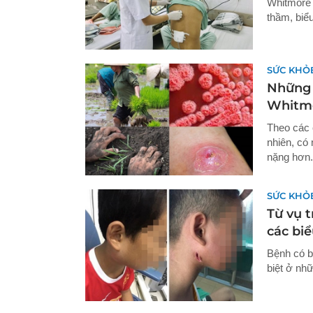
Whitmore 
thầm, biể
SỨC KHỎ
Những 
Whitm
Theo các 
nhiên, có
nặng hơn.
SỨC KHỎ
Từ vụ t
các bi
Bệnh có bi
biệt ở nh