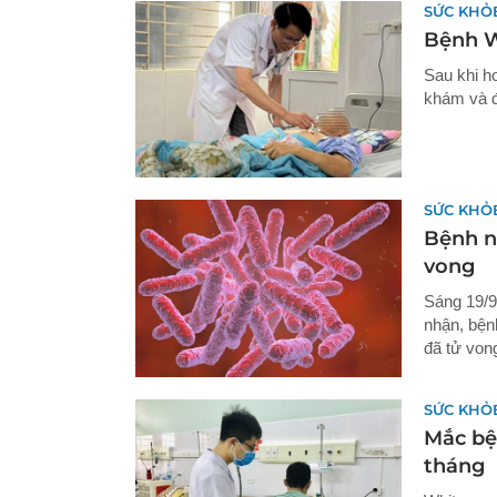
SỨC KHỎ
Bệnh W
Sau khi ho
khám và đ
SỨC KHỎ
Bệnh n
vong
Sáng 19/9
nhận, bện
đã tử von
SỨC KHỎ
Mắc bệ
tháng