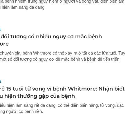
là bệnh nhiễm trùng nguy hiểm ở người và động vật, diễn biến âm
u hiện lâm sàng đa dạng.
E
đối tượng có nhiều nguy cơ mắc bệnh
ore
chuyên gia, bệnh Whitmore có thể xảy ra ở tất cả các lứa tuổi. Tuy
 một số đối tượng có nguy cơ dễ mắc bệnh và bệnh dễ tiến triển
E
rẻ 15 tuổi tử vong vì bệnh Whitmore: Nhận biết
ểu hiện thường gặp của bệnh
ểu hiện lâm sàng rất đa dạng, có thể diễn biến nặng, tử vong, đặc
ững người có bệnh nền.