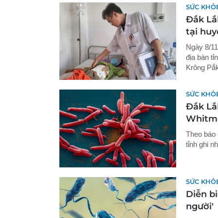
SỨC KHỎ
Đắk Lắ
tại hu
Ngày 8/11
địa bàn t
Krông Pắk
SỨC KHỎ
Đắk Lắ
Whitm
Theo báo 
tỉnh ghi 
SỨC KHỎ
Diễn bi
người'