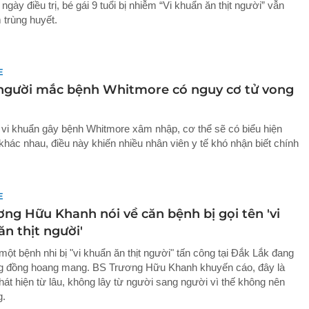
ngày điều trị, bé gái 9 tuổi bị nhiễm “Vi khuẩn ăn thịt người” vẫn
 trùng huyết.
E
 người mắc bệnh Whitmore có nguy cơ tử vong
ị vi khuẩn gây bệnh Whitmore xâm nhập, cơ thể sẽ có biểu hiện
khác nhau, điều này khiến nhiều nhân viên y tế khó nhận biết chính
E
ơng Hữu Khanh nói về căn bệnh bị gọi tên 'vi
n thịt người'
một bệnh nhi bị "vi khuẩn ăn thịt người" tấn công tại Đắk Lắk đang
g đồng hoang mang. BS Trương Hữu Khanh khuyến cáo, đây là
hát hiện từ lâu, không lây từ người sang người vì thế không nên
g.