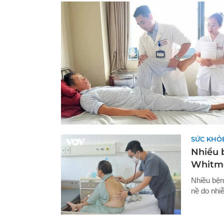
SỨC KHỎ
Nhiều 
Whitm
Nhiều bện
nề do nhiễ