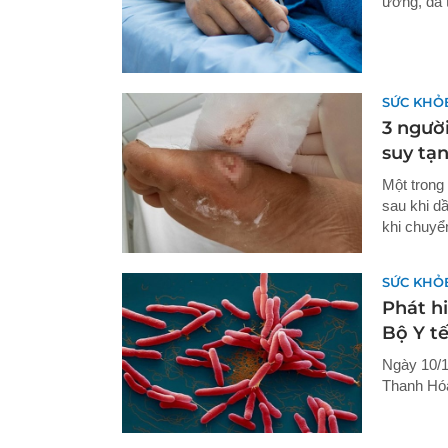
ương, đã t
SỨC KHỎ
3 ngườ
suy tạ
Một trong
sau khi dầ
khi chuyể
SỨC KHỎ
Phát h
Bộ Y t
Ngày 10/1
Thanh Hóa