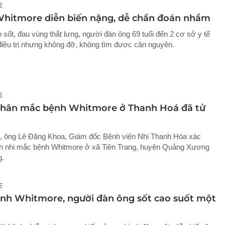
E
hitmore diễn biến nặng, dễ chẩn đoán nhầm
 sốt, đau vùng thắt lưng, người đàn ông 69 tuổi đến 2 cơ sở y tế
iều trị nhưng không đỡ, không tìm được căn nguyên.
E
hân mắc bệnh Whitmore ở Thanh Hoá đã tử
, ông Lê Đăng Khoa, Giám đốc Bệnh viện Nhi Thanh Hóa xác
h nhi mắc bệnh Whitmore ở xã Tiên Trang, huyện Quảng Xương
g.
E
nh Whitmore, người đàn ông sốt cao suốt một