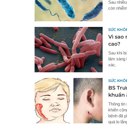
Sau nhiều 
còn nhiễm
SỨC KHỎ
Vì sao
cao?
Sau khi b
lâm sàng 
xác.
SỨC KHỎ
BS Trư
khuẩn ă
Thông tin 
khiến cộn
bệnh đã p
quá lo lắn