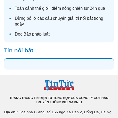
Toàn cảnh
thế giới
, điểm nóng chiến sự 24h qua
Đừng bỏ lỡ các câu chuyện
giải trí
nổi bật trong
ngày
Đọc
Báo pháp luật
Tin nổi bật
TRANG THÔNG TIN ĐIỆN TỬ TỔNG HỢP CỦA CÔNG TY CỔ PHẦN
TRUYỀN THÔNG VIETNAMNET
Địa chỉ:
Tòa nhà C’land, số 156 ngõ Xã Đàn 2, Đống Đa, Hà Nội