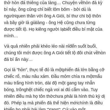
thờ hòn đá thiêng của làng… Chuyện vềhòn đá kỳ
bí này, ông cũng chỉ biết lõm bõm - bởi dù là
ngườiquen thân với ông A Giói, bí thư chi bộ thôn
và bây giờ là giàlàng - ông Hệ cũng chưa từng
được tiết lộ. Họ kiêng người lạbiết điều bí mật của
mình…
Và quả nhiên phải khéo léo nài nỉđến suốt buổi,
chúng tôi mới được ông A Giói tiết lộ đôi chút vềhòn
đá bí ẩn này…
Gọi là "hòn", thực tế đó là mộtphiến đá lớn bằng cỡ
chiếc rổ, màu nâu xám. Đầu mỏm chìa ra mộtmẩu
màu trắng hình tròn, dài độ một gang tay nhẵn
bóng, trônghệt chiếc ngà voi ai đó cắm vào. Tuy
nhiên điều mà họ tôn thờchưa phải là hình thù kỳ dị
đó. Phép lạ mà phiến đá thể hiện mớichính là điều
khiến họ phải bái làm "Yang": Cứ vào một