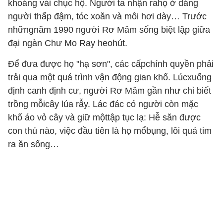
khoảng vài chục hộ. Người ta nhận rahọ ở dáng
người thấp đậm, tóc xoăn và môi hơi dày… Trước
nhữngnăm 1990 người Rơ Mâm sống biệt lập giữa
đại ngàn Chư Mo Ray heohút.
Để đưa được họ "hạ sơn", các cấpchính quyền phải
trải qua một quá trình vận động gian khổ. Lúcxuống
định canh định cư, người Rơ Mâm gần như chỉ biết
trồng mỗicây lúa rẫy. Lác đác có người còn mặc
khố áo vỏ cây và giữ mộttập tục lạ: Hễ săn được
con thú nào, việc đầu tiên là họ mổbụng, lôi quả tim
ra ăn sống…