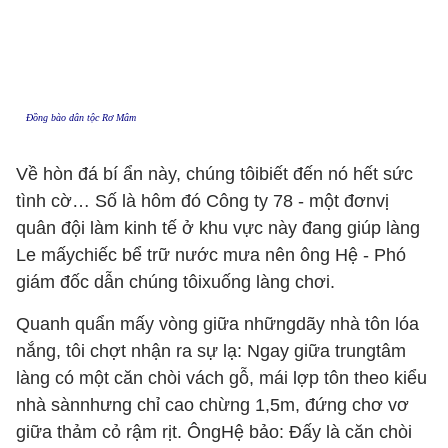
Đồng bào dân tộc Rơ Mâm
Về hòn đá bí ẩn này, chúng tôibiết đến nó hết sức
tình cờ… Số là hôm đó Công ty 78 - một đơnvị
quân đội làm kinh tế ở khu vực này đang giúp làng
Le mấychiếc bể trữ nước mưa nên ông Hệ - Phó
giám đốc dẫn chúng tôixuống làng chơi.
Quanh quẩn mấy vòng giữa nhữngdãy nhà tôn lóa
nắng, tôi chợt nhận ra sự lạ: Ngay giữa trungtâm
làng có một căn chòi vách gỗ, mái lợp tôn theo kiểu
nhà sànnhưng chỉ cao chừng 1,5m, đứng chơ vơ
giữa thảm cỏ rậm rịt. ÔngHệ bảo: Đấy là căn chòi