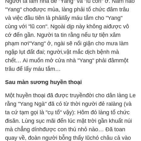
Người ta làm nhà để "Yang" và "lũ con" ở. Năm nào
"Yang" chođược mùa, làng phải tổ chức đâm trâu
và việc đầu tiên là phảilấy máu tắm cho "Yang"
cùng với "lũ con". Ngoài dịp này không aiđược vô
cớ đến gần. Người ta tin rằng nếu tự tiện xâm
phạm nơi"Yang" ở, ngài sẽ nổi giận cho mưa làm
ngập lụt đất đai; người,vật mắc dịch bệnh mà
chết… Ai muốn mở cửa nhà "Yang" phải đâmmột
trâu để lấy máu tắm…
Sau màn sương huyền thoại
Một huyền thoại đã được truyềnđời cho dân làng Le
rằng "Yang Ngà" đã có từ thời người đẻ ralàng (và
ta cứ tạm gọi là "cụ tổ" vậy): Hôm đó làng tổ chức
đisăn. Lùng sục mãi đến lúc mặt trời gần khuất núi
mà chẳng dínhđược con thú nhỏ nào… Đã toan
quay về, đoàn người bỗng thấy lũchó châu cả vào