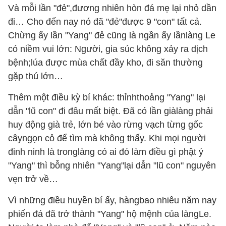
Và mỗi lần "đẻ",đương nhiên hòn đá mẹ lại nhỏ dần
đi… Cho đến nay nó đã "đẻ"được 9 "con" tất cả.
Chừng ấy lần "Yang" đẻ cũng là ngần ấy lầnlàng Le
có niềm vui lớn: Người, gia súc không xảy ra dịch
bệnh;lúa được mùa chất đầy kho, đi săn thường
gặp thú lớn…
Thêm một điều kỳ bí khác: thỉnhthoảng "Yang" lại
dẫn "lũ con" đi đâu mất biệt. Đã có lần giàlàng phải
huy động già trẻ, lớn bé vào rừng vạch từng gốc
câyngọn cỏ để tìm mà không thấy. Khi mọi người
đinh ninh là tronglàng có ai đó làm điều gì phật ý
"Yang" thì bỗng nhiên "Yang"lại dẫn "lũ con" nguyên
vẹn trở về…
Vì những điều huyền bí ấy, hàngbao nhiêu năm nay
phiến đá đã trở thành "Yang" hộ mệnh của làngLe.