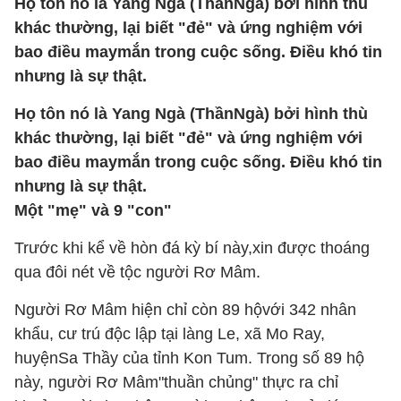
Họ tôn nó là Yang Ngà (ThầnNgà) bởi hình thù
khác thường, lại biết "đẻ" và ứng nghiệm với
bao điều maymắn trong cuộc sống. Điều khó tin
nhưng là sự thật.
Họ tôn nó là Yang Ngà (ThầnNgà) bởi hình thù
khác thường, lại biết "đẻ" và ứng nghiệm với
bao điều maymắn trong cuộc sống. Điều khó tin
nhưng là sự thật.
Một "mẹ" và 9 "con"
Trước khi kể về hòn đá kỳ bí này,xin được thoáng
qua đôi nét về tộc người Rơ Mâm.
Người Rơ Mâm hiện chỉ còn 89 hộvới 342 nhân
khẩu, cư trú độc lập tại làng Le, xã Mo Ray,
huyệnSa Thầy của tỉnh Kon Tum. Trong số 89 hộ
này, người Rơ Mâm"thuần chủng" thực ra chỉ