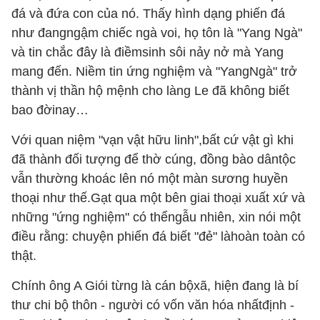
đá và đứa con của nó. Thấy hình dạng phiến đá
như đangngậm chiếc ngà voi, họ tôn là "Yang Ngà"
và tin chắc đây là điềmsinh sôi nảy nở mà Yang
mang đến. Niềm tin ứng nghiệm và "YangNgà" trở
thành vị thần hộ mệnh cho làng Le đã không biết
bao đờinay…
Với quan niệm "vạn vật hữu linh",bất cứ vật gì khi
đã thành đối tượng để thờ cúng, đồng bào dântộc
vẫn thường khoác lên nó một màn sương huyền
thoại như thế.Gạt qua một bên giai thoại xuất xứ và
những "ứng nghiệm" có thểngẫu nhiên, xin nói một
điều rằng: chuyện phiến đá biết "đẻ" làhoàn toàn có
thật.
Chính ông A Giói từng là cán bộxã, hiện đang là bí
thư chi bộ thôn - người có vốn văn hóa nhấtđịnh -