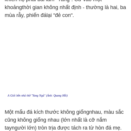
khoảngthời gian không nhất định - thường là hai, ba
mùa rẫy, phiến đálại "đẻ con".
A Giói bên nhà thờ "Yang Ngà" (Ảnh: Quang Hồi)
Một mẩu đá kích thước không giốngnhau, màu sắc
cũng không giống nhau (lớn nhất là cỡ nắm
tayngười lớn) tròn trịa được tách ra từ hòn đá mẹ.