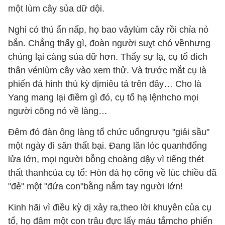
một lùm cây sủa dữ dội.
Nghi có thú ẩn nấp, họ bao vâylùm cây rồi chỉa nỏ
bắn. Chẳng thấy gì, đoàn người suỵt chó vềnhưng
chúng lại càng sủa dữ hơn. Thấy sự lạ, cụ tổ đích
thân vénlùm cây vào xem thử. Và trước mắt cụ là
phiến đá hình thù kỳ dịmiêu tả trên đây… Cho là
Yang mang lại điềm gì đó, cụ tổ hạ lệnhcho mọi
người cõng nó về làng…
Đêm đó đàn ông làng tổ chức uốngrượu "giải sầu"
một ngày đi săn thất bại. Đang lăn lóc quanhđống
lửa lớn, mọi người bỗng choàng dậy vì tiếng thét
thất thanhcủa cụ tổ: Hòn đá họ cõng về lúc chiều đã
"đẻ" một "đứa con"bằng nắm tay người lớn!
Kinh hãi vì điều kỳ dị xảy ra,theo lời khuyên của cụ
tổ, họ đâm một con trâu đực lấy máu tắmcho phiến