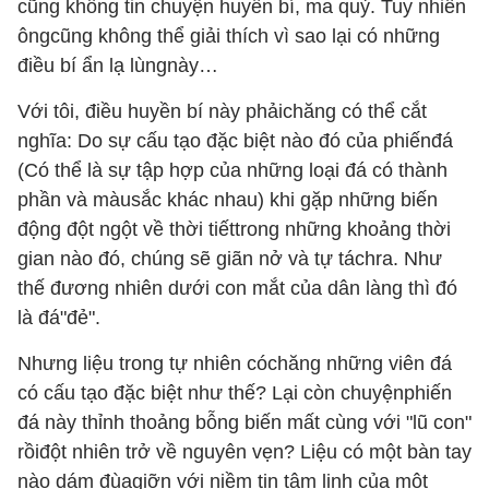
cũng không tin chuyện huyền bí, ma quỷ. Tuy nhiên
ôngcũng không thể giải thích vì sao lại có những
điều bí ẩn lạ lùngnày…
Với tôi, điều huyền bí này phảichăng có thể cắt
nghĩa: Do sự cấu tạo đặc biệt nào đó của phiếnđá
(Có thể là sự tập hợp của những loại đá có thành
phần và màusắc khác nhau) khi gặp những biến
động đột ngột về thời tiếttrong những khoảng thời
gian nào đó, chúng sẽ giãn nở và tự táchra. Như
thế đương nhiên dưới con mắt của dân làng thì đó
là đá"đẻ".
Nhưng liệu trong tự nhiên cóchăng những viên đá
có cấu tạo đặc biệt như thế? Lại còn chuyệnphiến
đá này thỉnh thoảng bỗng biến mất cùng với "lũ con"
rồiđột nhiên trở về nguyên vẹn? Liệu có một bàn tay
nào dám đùagiỡn với niềm tin tâm linh của một