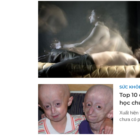
SỨC KHỎ
Top 10 
học chư
Xuất hiện
chưa có p