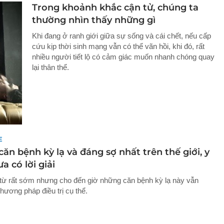
Trong khoảnh khắc cận tử, chúng ta
thường nhìn thấy những gì
Khi đang ở ranh giới giữa sự sống và cái chết, nếu cấp
cứu kịp thời sinh mạng vẫn có thể vãn hồi, khi đó, rất
nhiều người tiết lộ có cảm giác muốn nhanh chóng quay
lại thân thể.
E
căn bệnh kỳ lạ và đáng sợ nhất trên thế giới, y
a có lời giải
 từ rất sớm nhưng cho đến giờ những căn bệnh kỳ lạ này vẫn
hương pháp điều trị cụ thể.