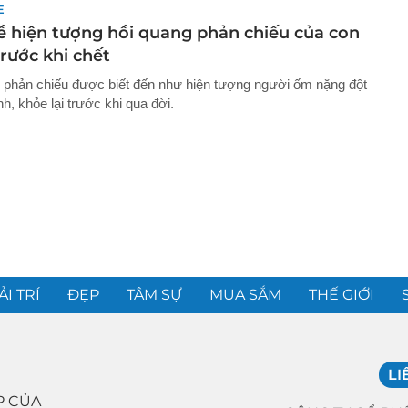
E
về hiện tượng hồi quang phản chiếu của con
rước khi chết
 phản chiếu được biết đến như hiện tượng người ốm nặng đột
ỉnh, khỏe lại trước khi qua đời.
ẢI TRÍ
ĐẸP
TÂM SỰ
MUA SẮM
THẾ GIỚI
LI
P CỦA