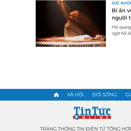
SỨC KHỎ
Bí ẩn 
người t
Hồi quang
ngột hồi t
XÃ HỘI
ĐỜI SỐNG
GI
TRANG THÔNG TIN ĐIỆN TỬ TỔNG HỢ