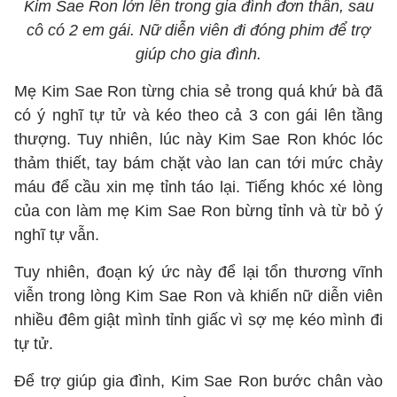
Kim Sae Ron lớn lên trong gia đình đơn thân, sau
cô có 2 em gái. Nữ diễn viên đi đóng phim để trợ
giúp cho gia đình.
Mẹ Kim Sae Ron từng chia sẻ trong quá khứ bà đã
có ý nghĩ tự tử và kéo theo cả 3 con gái lên tầng
thượng. Tuy nhiên, lúc này Kim Sae Ron khóc lóc
thảm thiết, tay bám chặt vào lan can tới mức chảy
máu để cầu xin mẹ tỉnh táo lại. Tiếng khóc xé lòng
của con làm mẹ Kim Sae Ron bừng tỉnh và từ bỏ ý
nghĩ tự vẫn.
Tuy nhiên, đoạn ký ức này để lại tổn thương vĩnh
viễn trong lòng Kim Sae Ron và khiến nữ diễn viên
nhiều đêm giật mình tỉnh giấc vì sợ mẹ kéo mình đi
tự tử.
Để trợ giúp gia đình, Kim Sae Ron bước chân vào