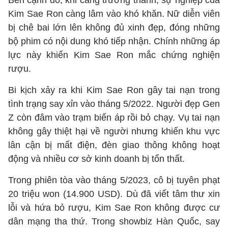
Bên cạnh đó, khi càng trưởng thành, sự nghiệp của
Kim Sae Ron càng lâm vào khó khăn. Nữ diễn viên
bị chê bai lớn lên không đủ xinh đẹp, đóng những
bộ phim có nội dung khó tiếp nhận. Chính những áp
lực này khiến Kim Sae Ron mắc chứng nghiện
rượu.
Bi kịch xảy ra khi Kim Sae Ron gây tai nạn trong
tình trạng say xỉn vào tháng 5/2022. Người đẹp Gen
Z còn đâm vào trạm biến áp rồi bỏ chạy. Vụ tai nạn
không gây thiệt hại về người nhưng khiến khu vực
lân cận bị mất điện, đèn giao thông không hoạt
động và nhiều cơ sở kinh doanh bị tổn thất.
Trong phiên tòa vào tháng 5/2023, cô bị tuyên phạt
20 triệu won (14.900 USD). Dù đã viết tâm thư xin
lỗi và hứa bỏ rượu, Kim Sae Ron không được cư
dân mạng tha thứ. Trong showbiz Hàn Quốc, say