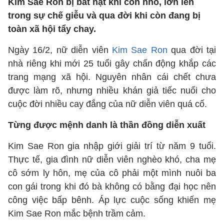
Kim Sae Ron bị bắt nạt khi còn nhỏ, lớn lên
trong sự chế giễu và qua đời khi còn đang bị
toàn xã hội tẩy chay.
Ngày 16/2, nữ diễn viên
Kim Sae Ron
qua đời tại
nhà riêng khi mới 25 tuổi gây chấn động khắp các
trang mạng xã hội. Nguyên nhân cái chết chưa
được làm rõ, nhưng nhiều khán giả tiếc nuối cho
cuộc đời nhiều cay đắng của nữ diễn viên quá cố.
Từng được mệnh danh là thần đồng diễn xuất
Kim Sae Ron gia nhập giới giải trí từ năm 9 tuổi.
Thực tế, gia đình nữ diễn viên nghèo khó, cha mẹ
cô sớm ly hôn, mẹ của cô phải một mình nuôi ba
con gái trong khi đó bà không có bằng đại học nên
công việc bấp bênh. Áp lực cuộc sống khiến mẹ
Kim Sae Ron mắc bệnh trầm cảm.