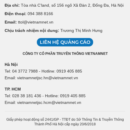
Địa chỉ:
Tòa nhà C’land, số 156 ngõ Xã Đàn 2, Đống Đa, Hà Nội
Điện thoại:
094 388 8166
Email:
ttol@vietnamnet.vn
Chịu trách nhiệm nội dung:
Trương Thị Minh Hưng
LIÊN HỆ QUẢNG CÁO
CÔNG TY CỔ PHẦN TRUYỀN THÔNG VIETNAMNET
Hà Nội
Tel: 04 3772 7988 - Hotline: 0919 405 885
Email: vietnamnetjsc.hn@vietnamnet.vn
TP. HCM
Tel: 028 38 181 436 - Hotline: 0919 405 885
Email: vietnamnetjsc.hcm@vietnamnet.vn
Giấy phép hoạt động số 2441/GP - TTĐT do Sở Thông Tin & Truyền Thông
Thành Phố Hà Nội cấp ngày 20/6/2018