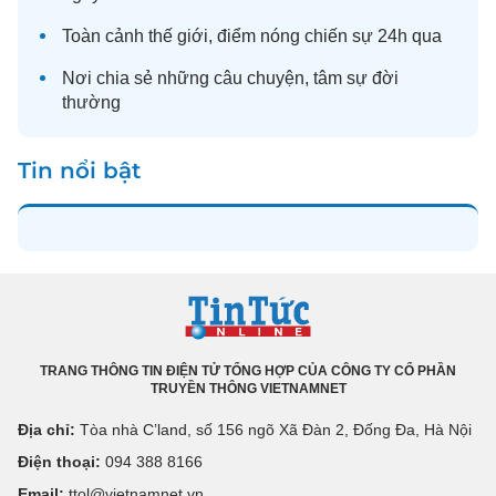
Toàn cảnh
thế giới
, điểm nóng chiến sự 24h qua
Nơi chia sẻ những câu chuyện,
tâm sự
đời
thường
Tin nổi bật
TRANG THÔNG TIN ĐIỆN TỬ TỔNG HỢP CỦA CÔNG TY CỔ PHẦN
TRUYỀN THÔNG VIETNAMNET
Địa chỉ:
Tòa nhà C’land, số 156 ngõ Xã Đàn 2, Đống Đa, Hà Nội
Điện thoại:
094 388 8166
Email:
ttol@vietnamnet.vn