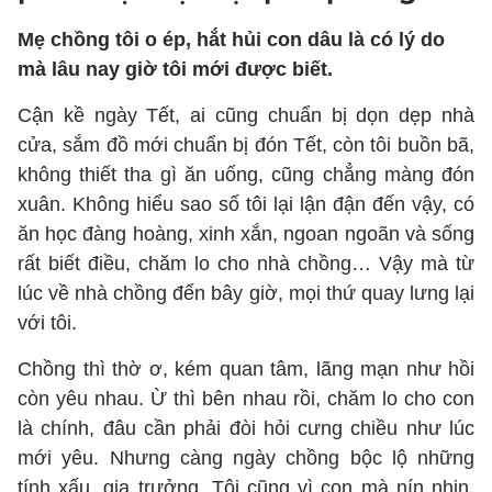
Mẹ chồng tôi o ép, hắt hủi con dâu là có lý do
mà lâu nay giờ tôi mới được biết.
Cận kề ngày Tết, ai cũng chuẩn bị dọn dẹp nhà
cửa, sắm đồ mới chuẩn bị đón Tết, còn tôi buồn bã,
không thiết tha gì ăn uống, cũng chẳng màng đón
xuân. Không hiểu sao số tôi lại lận đận đến vậy, có
ăn học đàng hoàng, xinh xắn, ngoan ngoãn và sống
rất biết điều, chăm lo cho nhà chồng… Vậy mà từ
lúc về nhà chồng đến bây giờ, mọi thứ quay lưng lại
với tôi.
Chồng thì thờ ơ, kém quan tâm, lãng mạn như hồi
còn yêu nhau. Ừ thì bên nhau rồi, chăm lo cho con
là chính, đâu cần phải đòi hỏi cưng chiều như lúc
mới yêu. Nhưng càng ngày chồng bộc lộ những
tính xấu, gia trưởng. Tôi cũng vì con mà nín nhịn,