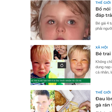
THẾ GIỚI
Bố nói 
đáp tr
Bé gái 4 t
phải ngư
XÃ HỘI
Bé trai
Không chỉ
dung nạp 
cá nhân, 
THẾ GIỚI
Đau lò
gà rán