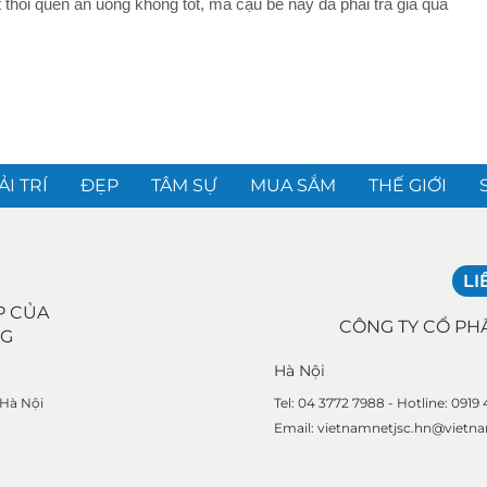
 thói quen ăn uống không tốt, mà cậu bé này đã phải trả giá quá
ẢI TRÍ
ĐẸP
TÂM SỰ
MUA SẮM
THẾ GIỚI
LI
P CỦA
CÔNG TY CỔ PH
NG
Hà Nội
Tel: 04 3772 7988 - Hotline: 0919
 Hà Nội
Email: vietnamnetjsc.hn@vietn