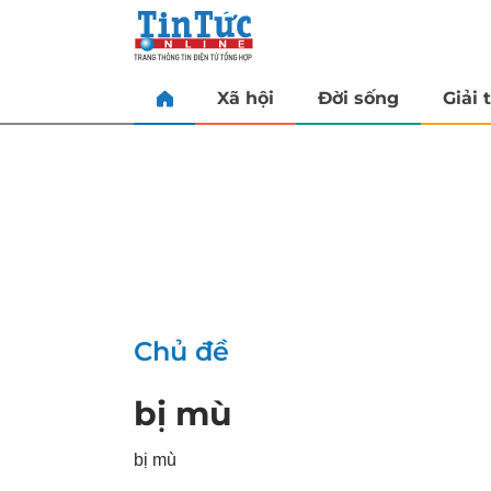
Xã hội
Đời sống
Giải t
Chủ đề
bị mù
bị mù