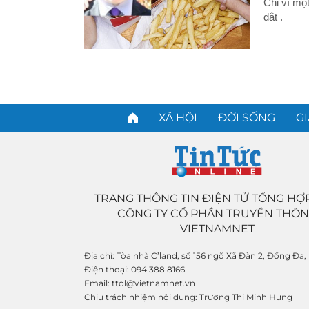
Chỉ vì một
đắt .
XÃ HỘI
ĐỜI SỐNG
GI
TRANG THÔNG TIN ĐIỆN TỬ TỔNG HỢ
CÔNG TY CỔ PHẦN TRUYỀN THÔ
VIETNAMNET
Địa chỉ:
Tòa nhà C’land, số 156 ngõ Xã Đàn 2, Đống Đa,
Điện thoại:
094 388 8166
Email:
ttol@vietnamnet.vn
Chịu trách nhiệm nội dung:
Trương Thị Minh Hưng