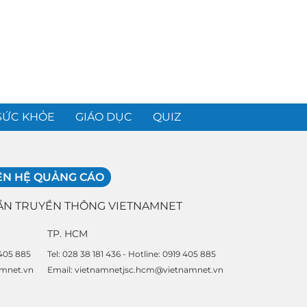
SỨC KHỎE
GIÁO DỤC
QUIZ
ÊN HỆ QUẢNG CÁO
ẦN TRUYỀN THÔNG VIETNAMNET
TP. HCM
 405 885
Tel: 028 38 181 436 - Hotline: 0919 405 885
amnet.vn
Email: vietnamnetjsc.hcm@vietnamnet.vn