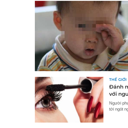
THẾ GIỚI
Đánh m
với ng
Người phụ
tới ngót 