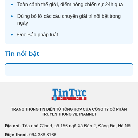
Toàn cảnh
thế giới
, điểm nóng chiến sự 24h qua
Đừng bỏ lỡ các câu chuyện
giải trí
nổi bật trong
ngày
Đọc
Báo pháp luật
Tin nổi bật
TRANG THÔNG TIN ĐIỆN TỬ TỔNG HỢP CỦA CÔNG TY CỔ PHẦN
TRUYỀN THÔNG VIETNAMNET
Địa chỉ:
Tòa nhà C’land, số 156 ngõ Xã Đàn 2, Đống Đa, Hà Nội
Điện thoại:
094 388 8166