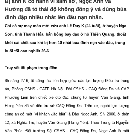
Bị anh K có hành vi sàm sỡ, Ngọc Anh và
Hướng đã tỏ thái độ không đồng ý và dùng búa
đinh đập nhiều nhát lên đầu nạn nhân.
Chỉ có sự may mắn mới cứu anh Lê Duy K (44 tuổi), ở huyện Nga
Sơn, tỉnh Thanh Hóa, bán bóng bay dạo ở hồ Thiền Quang, thoát
khỏi cái chết sau khi bị hơn 10 nhát búa đinh nện vào đầu, trong
buổi tối oan nghiệt 26-6.
Truy vết tội phạm trong đêm
8h sáng 27-6, tổ công tác liên hợp giữa các lực lượng Điều tra trọng
án, Phòng CSHS - CATP Hà Nội; Đội CSHS - CAQ Đống Đa và CAP
Phương Liên trên chiếc xe ôtô đặc chủng từ huyện Văn Giang, tỉnh
Hưng Yên đã về đến trụ sở CAQ Đống Đa. Trên xe, ngoài lực lượng
công an có một “vị khách đặc biệt” là Đào Ngọc Anh, SN 2000, ở thôn
12, xã Nghĩa Trụ, huyện Văn Giang (Hưng Yên). Theo Trung tá Nguyễn
Văn Phúc, Đội trưởng Đội CSHS - CAQ Đống Đa, Ngọc Anh là một