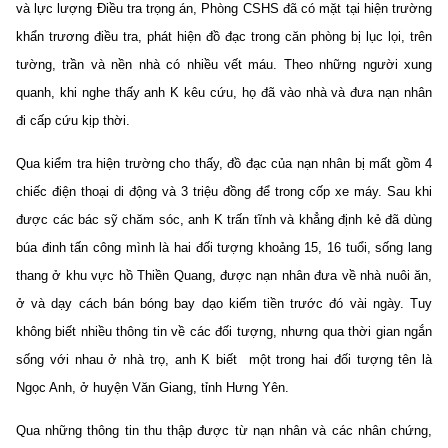
và lực lượng Điều tra trọng án, Phòng CSHS đã có mặt tại hiện trường
khẩn trương điều tra, phát hiện đồ đạc trong căn phòng bị lục lọi, trên
tường, trần và nền nhà có nhiều vết máu. Theo những người xung
quanh, khi nghe thấy anh K kêu cứu, họ đã vào nhà và đưa nạn nhân
đi cấp cứu kịp thời.
Qua kiểm tra hiện trường cho thấy, đồ đạc của nạn nhân bị mất gồm 4
chiếc điện thoại di động và 3 triệu đồng để trong cốp xe máy. Sau khi
được các bác sỹ chăm sóc, anh K trấn tĩnh và khẳng định kẻ đã dùng
búa đinh tấn công mình là hai đối tượng khoảng 15, 16 tuổi, sống lang
thang ở khu vực hồ Thiền Quang, được nạn nhân đưa về nhà nuôi ăn,
ở và dạy cách bán bóng bay dạo kiếm tiền trước đó vài ngày. Tuy
không biết nhiều thông tin về các đối tượng, nhưng qua thời gian ngắn
sống với nhau ở nhà trọ, anh K biết một trong hai đối tượng tên là
Ngọc Anh, ở huyện Văn Giang, tỉnh Hưng Yên.
Qua những thông tin thu thập được từ nạn nhân và các nhân chứng,