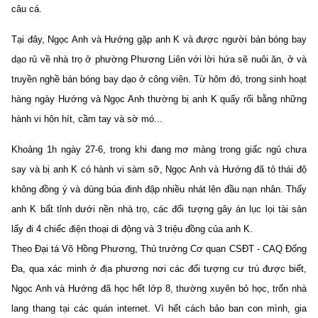
câu cá.
Tại đây, Ngọc Anh và Hướng gặp anh K và được người bán bóng bay
dạo rủ về nhà trọ ở phường Phương Liên với lời hứa sẽ nuôi ăn, ở và
truyền nghề bán bóng bay dạo ở công viên. Từ hôm đó, trong sinh hoạt
hàng ngày Hướng và Ngọc Anh thường bị anh K quấy rối bằng những
hành vi hôn hít, cầm tay và sờ mó...
Khoảng 1h ngày 27-6, trong khi đang mơ màng trong giấc ngủ chưa
say và bị anh K có hành vi sàm sỡ, Ngọc Anh và Hướng đã tỏ thái độ
không đồng ý và dùng búa đinh đập nhiều nhát lên đầu nạn nhân. Thấy
anh K bất tỉnh dưới nền nhà trọ, các đối tượng gây án lục lọi tài sản
lấy đi 4 chiếc điện thoại di động và 3 triệu đồng của anh K.
Theo Đại tá Võ Hồng Phương, Thủ trưởng Cơ quan CSĐT - CAQ Đống
Đa, qua xác minh ở địa phương nơi các đối tượng cư trú được biết,
Ngọc Anh và Hướng đã học hết lớp 8, thường xuyên bỏ học, trốn nhà
lang thang tại các quán internet. Vì hết cách bảo ban con mình, gia