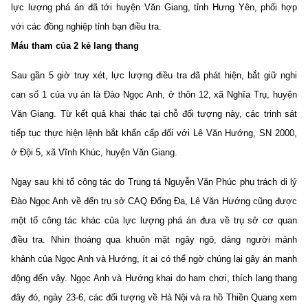
lực lượng phá án đã tới huyện Văn Giang, tỉnh Hưng Yên, phối hợp
với các đồng nghiệp tỉnh bạn điều tra.
Máu tham của 2 kẻ lang thang
Sau gần 5 giờ truy xét, lực lượng điều tra đã phát hiện, bắt giữ nghi
can số 1 của vụ án là Đào Ngọc Anh, ở thôn 12, xã Nghĩa Trụ, huyện
Văn Giang. Từ kết quả khai thác tại chỗ đối tượng này, các trinh sát
tiếp tục thực hiện lệnh bắt khẩn cấp đối với Lê Văn Hướng, SN 2000,
ở Đội 5, xã Vĩnh Khúc, huyện Văn Giang.
Ngay sau khi tổ công tác do Trung tá Nguyễn Văn Phúc phụ trách di lý
Đào Ngọc Anh về đến trụ sở CAQ Đống Đa, Lê Văn Hướng cũng được
một tổ công tác khác của lực lượng phá án đưa về trụ sở cơ quan
điều tra. Nhìn thoáng qua khuôn mặt ngây ngô, dáng người mảnh
khảnh của Ngọc Anh và Hướng, ít ai có thể ngờ chúng lại gây án manh
động đến vậy. Ngọc Anh và Hướng khai do ham chơi, thích lang thang
đây đó, ngày 23-6, các đối tượng về Hà Nội và ra hồ Thiền Quang xem