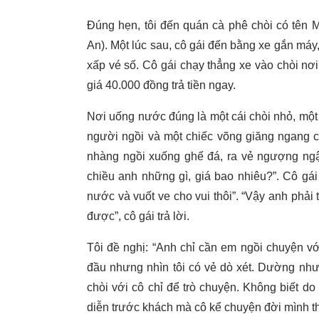
Đúng hẹn, tôi đến quán cà phê chòi có tên
An). Một lúc sau, cô gái đến bằng xe gắn máy,
xấp vé số. Cô gái chạy thẳng xe vào chòi nơ
giá 40.000 đồng trả tiền ngay.
Nơi uống nước đúng là một cái chòi nhỏ, một
người ngồi và một chiếc võng giăng ngang ch
nhàng ngồi xuống ghế đá, ra vẻ ngượng ngập
chiều anh những gì, giá bao nhiêu?”. Cô gái
nước và vuốt ve cho vui thôi”. “Vậy anh phải 
được”, cô gái trả lời.
Tôi đề nghị: “Anh chỉ cần em ngồi chuyện v
đầu nhưng nhìn tôi có vẻ dò xét. Dường như
chòi với cô chỉ để trò chuyện. Không biết do
diễn trước khách mà cô kể chuyện đời mình thậ