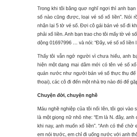
Trong khi tôi bâng quơ nghĩ ngợi thì anh bạn 
số nào cũng được, loại vé số xổ liền”. Nói rồ
nhận lại 5 tờ vé số. Đợi cô gái bán vé số đi k
phải xổ liền. Anh bạn trao cho tôi mấy tờ vé s
dộng 01697996 … và nói: “Đây, vé số xổ liền l
Thấy tôi vẫn ngớ người vì chưa hiểu, anh bạn
hiện một dạng mại dâm mới có tên vé số xổ 
quán nước như người bán vé số thực thụ để 
thoại), các cô đi đến một nhà trọ nào đó để gặp
Chuyện đời, chuyện nghề
Máu nghề nghiệp của tôi nổi lên, tôi gọi vào
là một giọng nữ nhỏ nhẹ: “Em là N. đây, anh
khi nay, anh muốn xổ liền”. “Anh có thể ch
em nói trước, em chỉ đi uống nước với anh thôi