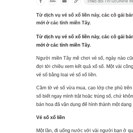
Từ dịch vụ vé số xổ liền này, các cô gái 
mới ở các tỉnh miền Tây.
Từ dịch vụ vé số xổ liền này, các cô gái 
mới ở các tỉnh miền Tây.
Người miền Tây mê chơi vé số, ngày nào cũn
đợi tới chiều xem kết quả xổ số. Một vài côn
vé số bằng loại vé số xổ liền.
Cầm tờ vé số vừa mua, cạo lớp che phủ trên 
số biết ngay mình trật hoặc trúng số, chứ khôn
bán hoa đã vận dụng để hình thành một dạng 
Vé số xổ liền
Một lần, đi uống nước với vài người bạn ở 