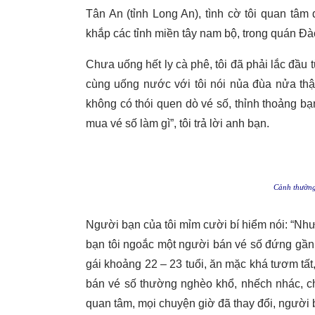
Tân An (tỉnh Long An), tình cờ tôi quan tâ
khắp các tỉnh miền tây nam bộ, trong quán Đ
Chưa uống hết ly cà phê, tôi đã phải lắc đầu 
cùng uống nước với tôi nói nủa đùa nửa thật:
không có thói quen dò vé số, thỉnh thoảng bạ
mua vé số làm gì”, tôi trả lời anh bạn.
Cảnh thường 
Người bạn của tôi mỉm cười bí hiểm nói: “Nhưn
bạn tôi ngoắc một người bán vé số đứng gần đ
gái khoảng 22 – 23 tuổi, ăn mặc khá tươm tất,
bán vé số thường nghèo khổ, nhếch nhác, ch
quan tâm, mọi chuyện giờ đã thay đổi, người