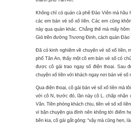
Không chỉ có quán cà phê Đào Viên mà hầu h
các em bán vé số xổ liền. Các em cũng khô
này qua quán khác. Chẳng thế mà mấy hôm s
Gió trên đường Trương Định, cách quán Đào 
Đã có kinh nghiệm về chuyện vé số xổ liền, 
phố Tân An, thấy một cô em bán vé số có chút
được cô gái trao ngay số điện thoại. Sau 
chuyện xổ liền với khách ngay nơi bán vé số m
Qua điện thoại, cô gái bán vé số xổ liền mà t
với cô N, trước đó, lần này cô L. chấp nhậ
Vân. Tiền phòng khách chịu, tiền vé số xổ liền
vì bận chuyện gia đình nên không tới điểm 
bên kia, cô gái gắt gỏng: “vậy mà cũng hẹn, l