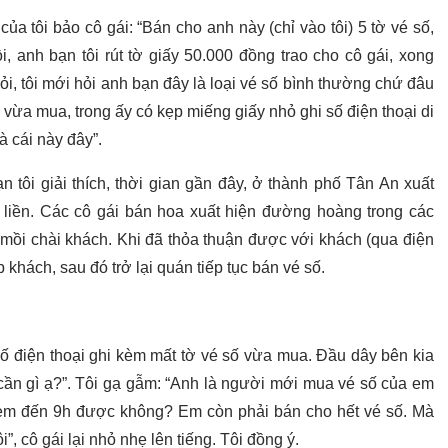
của tôi bảo cô gái: “Bán cho anh này (chỉ vào tôi) 5 tờ vé số,
i, anh bạn tôi rút tờ giấy 50.000 đồng trao cho cô gái, xong
hỏi, tôi mới hỏi anh bạn đây là loại vé số bình thường chứ đâu
ố vừa mua, trong ấy có kẹp miếng giấy nhỏ ghi số điện thoại di
à cái này đây”.
 tôi giải thích, thời gian gần đây, ở thành phố Tân An xuất
liền. Các cô gái bán hoa xuất hiện đường hoàng trong các
mồi chài khách. Khi đã thỏa thuận được với khách (qua điện
 khách, sau đó trở lại quán tiếp tục bán vé số.
 số điện thoại ghi kèm mất tờ vé số vừa mua. Đầu dây bên kia
 cần gì ạ?”. Tôi gạ gẫm: “Anh là người mới mua vé số của em
ờ em đến 9h được không? Em còn phải bán cho hết vé số. Mà
”, cô gái lại nhỏ nhẹ lên tiếng. Tôi đồng ý.