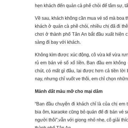
hẹn khách đến quán cà phê chòi để tâm sự, tấ
Về sau, khách không cần mua vé số mà boa thẳn
khách ở quán cà phê chòi, nhiều chị đã đi thê
chơi ở thành phố Tân An bắt đầu xuất hiện c
sàng đi bay với khách.
Không kìm được xúc động, cô vừa kể vừa rưn
rủ em bán vé số xổ liền. Ban đầu em không 
chút, có mất gì đâu, lại được hơn cả tiền lờ
nay, nhưng chỉ vuốt ve thôi, em chỉ chọn nhữ
Mảnh đất màu mỡ cho mại dâm
“Ban đầu chuyện đi khách chỉ là của chị em 
bia ôm, karaoke cũng bỏ quán để đi bán vé số
người thôi”,vẫn với giọng nhỏ nhẹ, cô giải th
thành phố Tân An.