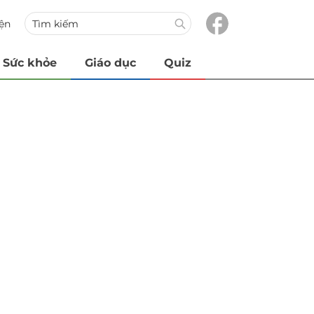
iện
Sức khỏe
Giáo dục
Quiz