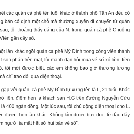
ết các quán cà phê tên tuổi khác ở thành phố Tân An đều có
ng bán cố định một chỗ mà thường xuyên di chuyển từ quán
au, tôi thoáng thấy dáng của N. trong quán cà phê Chuông
Viên gần cây số.
một lần khác ngồi quán cà phê Mỹ Đình trong công viên thành
 son phấn trên mặt, tôi mạnh dạn hỏi mua vé số xổ liền, liền
đó, tôi mới được biết, các em không bao giờ thương lượng
à chỉ trao đổi qua điện thoại.
ôi gặp với quán cà phê Mỹ Đình tự xưng tên là L, 21 tuổi. Khác
n xổ liền, điểm hẹn là khách sạn H.G trên đường Nguyễn Cửu
 là 400 ngàn đồng. Một lúc sau, tôi chủ động điện thoại cho L.
hẹn được, hẹn lần khác. Không kìm được bực dọc, từ đầu dây
àm người ta mất hết sở hụi bán vé số”.