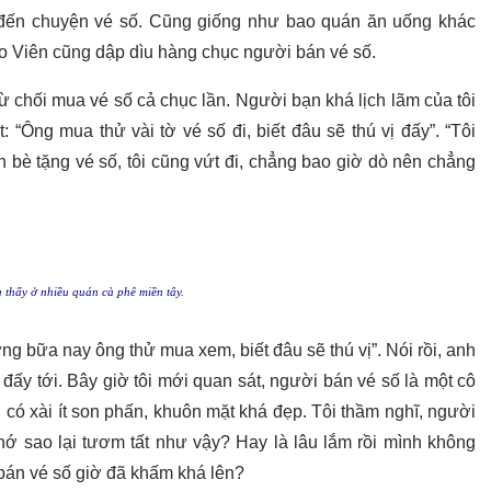
m đến chuyện vé số. Cũng giống như bao quán ăn uống khác
ào Viên cũng dập dìu hàng chục người bán vé số.
từ chối mua vé số cả chục lần. Người bạn khá lịch lãm của tôi
 “Ông mua thử vài tờ vé số đi, biết đâu sẽ thú vị đấy”. “Tôi
n bè tặng vé số, tôi cũng vứt đi, chẳng bao giờ dò nên chẳng
thấy ở nhiều quán cà phê miền tây.
g bữa nay ông thử mua xem, biết đâu sẽ thú vị”. Nói rồi, anh
ấy tới. Bây giờ tôi mới quan sát, người bán vé số là một cô
 có xài ít son phấn, khuôn mặt khá đẹp. Tôi thầm nghĩ, người
ớ sao lại tươm tất như vậy? Hay là lâu lắm rồi mình không
 bán vé số giờ đã khấm khá lên?