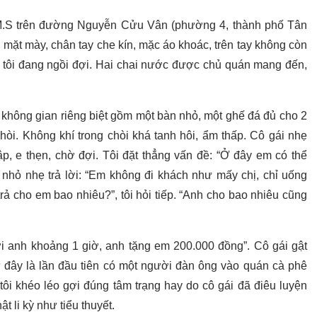
 M.S trên đường Nguyễn Cửu Vân (phường 4, thành phố Tân
 mặt mày, chân tay che kín, mặc áo khoác, trên tay không còn
i tôi đang ngồi đợi. Hai chai nước được chủ quán mang đến,
 không gian riêng biệt gồm một bàn nhỏ, một ghế đá đủ cho 2
òi. Không khí trong chòi khá tanh hôi, ẩm thấp. Cô gái nhẹ
, e thẹn, chờ đợi. Tôi đặt thẳng vấn đề: “Ở đây em có thể
 nhỏ nhẹ trả lời: “Em không đi khách như mấy chị, chỉ uống
trả cho em bao nhiêu?”, tôi hỏi tiếp. “Anh cho bao nhiêu cũng
ới anh khoảng 1 giờ, anh tặng em 200.000 đồng”. Cô gái gật
 đây là lần đầu tiên có một người đàn ông vào quán cà phê
 tôi khéo léo gợi đúng tâm trạng hay do cô gái đã điêu luyện
t li kỳ như tiểu thuyết.