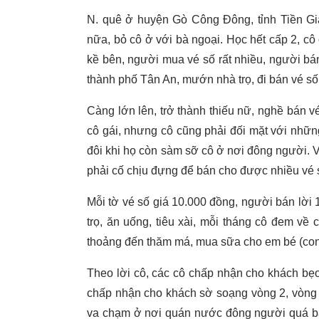
N. quê ở huyện Gò Công Đông, tỉnh Tiền Gia
nữa, bỏ cô ở với bà ngoại. Học hết cấp 2, c
kề bên, người mua vé số rất nhiều, người bá
thành phố Tân An, mướn nhà trọ, đi bán vé số
Càng lớn lên, trở thành thiếu nữ, nghề bán v
cô gái, nhưng cô cũng phải đối mặt với nhữ
đôi khi họ còn sàm sỡ cô ở nơi đông người.
phải cố chịu đựng để bán cho được nhiều vé s
Mỗi tờ vé số giá 10.000 đồng, người bán lời 
trọ, ăn uống, tiêu xài, mỗi tháng cô đem về 
thoảng đến thăm má, mua sữa cho em bé (con
Theo lời cô, các cô chấp nhận cho khách bẹo
chấp nhận cho khách sờ soạng vòng 2, vòng 3,
va chạm ở nơi quán nước đông người quá bất