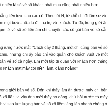
t nhiên là số vé số khách phải mua cũng phải nhiều hơn.
g tiền tươi cho các cô. Theo lời N, từ chỗ chỉ đi tâm sự với
m một bước nữa là đi nhà trọ với khách. Từ đó, trong giới ăn
ụm từ vé số xổ liền ám chỉ chuyện các cô gái bán vé số sẵn
g rưng nước mắt: “Cách đây 2 tháng, một chị cùng bán vé só
chịu, nhưng chị ấy bảo chỉ vào quán cho khách vuốt vé một
i bán vé số cả ngày. Em mới tập đi quán với khách hơn tháng
ng khách mặt mày coi hiền lành, đàng hoàng”.
trong giới bán vé số. Đến khi thấy làm ăn được, mấy chị bên
 xổ liền, vì vậy ảnh mới thấy họ đông, chứ hồi trước có mấy
ích vì sao lực lượng bán vé số xổ liềm tăng lên nhanh chóng ở