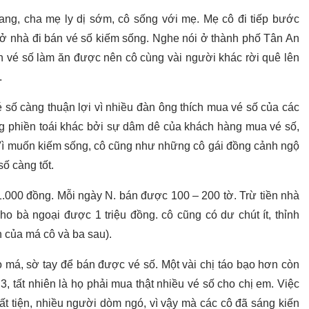
ng, cha mẹ ly dị sớm, cô sống với mẹ. Mẹ cô đi tiếp bước
ô ở nhà đi bán vé số kiếm sống. Nghe nói ở thành phố Tân An
n vé số làm ăn được nên cô cùng vài người khác rời quê lên
.
é số càng thuận lợi vì nhiều đàn ông thích mua vé số của các
ng phiền toái khác bởi sự dâm dê của khách hàng mua vé số,
 Vì muốn kiếm sống, cô cũng như những cô gái đồng cảnh ngộ
ố càng tốt.
1.000 đồng. Mỗi ngày N. bán được 100 – 200 tờ. Trừ tiền nhà
cho bà ngoại được 1 triệu đồng. cô cũng có dư chút ít, thỉnh
 của má cô và ba sau).
 má, sờ tay để bán được vé số. Một vài chị táo bạo hơn còn
 tất nhiên là họ phải mua thật nhiều vé số cho chị em. Việc
 tiện, nhiều người dòm ngó, vì vậy mà các cô đã sáng kiến