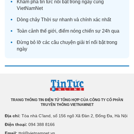
Khám phá
tin tức
nổi bật trong ngày cùng
VietNamNet
Dòng chảy
Thời sự
nhanh và chính xác nhất
Toàn cảnh
thế giới
, điểm nóng chiến sự 24h qua
Đừng bỏ lỡ các câu chuyện
giải trí
nổi bật trong
ngày
TRANG THÔNG TIN ĐIỆN TỬ TỔNG HỢP CỦA CÔNG TY CỔ PHẦN
TRUYỀN THÔNG VIETNAMNET
Địa chỉ:
Tòa nhà C’land, số 156 ngõ Xã Đàn 2, Đống Đa, Hà Nội
Điện thoại:
094 388 8166
Email:
ttol@vietnamnet.vn