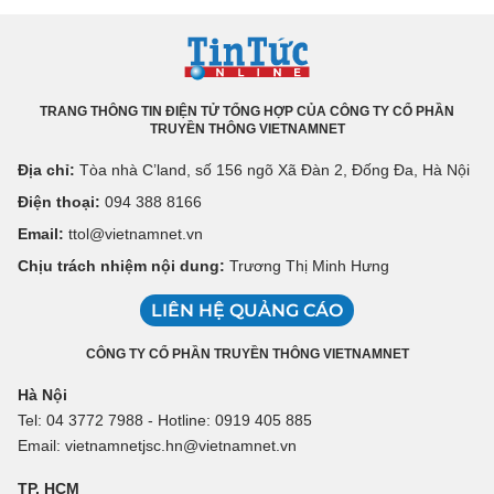
TRANG THÔNG TIN ĐIỆN TỬ TỔNG HỢP CỦA CÔNG TY CỔ PHẦN
TRUYỀN THÔNG VIETNAMNET
Địa chỉ:
Tòa nhà C’land, số 156 ngõ Xã Đàn 2, Đống Đa, Hà Nội
Điện thoại:
094 388 8166
Email:
ttol@vietnamnet.vn
Chịu trách nhiệm nội dung:
Trương Thị Minh Hưng
LIÊN HỆ QUẢNG CÁO
CÔNG TY CỔ PHẦN TRUYỀN THÔNG VIETNAMNET
Hà Nội
Tel: 04 3772 7988 - Hotline: 0919 405 885
Email: vietnamnetjsc.hn@vietnamnet.vn
TP. HCM