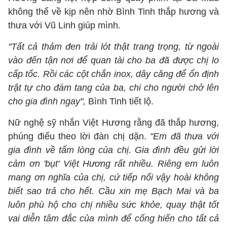
không thể về kịp nên nhờ Bình Tinh thắp hương và
thưa với Vũ Linh giúp mình.
"Tất cả thảm đen trải lót thật trang trọng, từ ngoài
vào đến tận nơi để quan tài cho ba đã được chị lo
cấp tốc. Rồi các cột chắn inox, dây căng để ổn định
trật tự cho đám tang của ba, chi cho người chở lên
cho gia đình ngay",
Bình Tinh tiết lộ.
Nữ nghệ sỹ nhắn Việt Hương rằng đã thắp hương,
phúng điếu theo lời đàn chị dặn.
"Em đã thưa với
gia đình về tấm lòng của chị. Gia đình đều gửi lời
cảm ơn 'bụt' Việt Hương rất nhiều. Riêng em luôn
mang ơn nghĩa của chị, cứ tiếp nối vậy hoài không
biết sao trả cho hết. Cầu xin mẹ Bạch Mai và ba
luôn phù hộ cho chị nhiều sức khỏe, quay thật tốt
vai diễn tâm đắc của mình để cống hiến cho tất cả