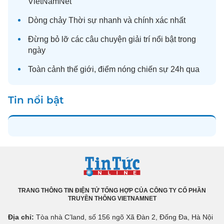
VietNamNet
Dòng chảy
Thời sự
nhanh và chính xác nhất
Đừng bỏ lỡ các câu chuyện
giải trí
nổi bật trong
ngày
Toàn cảnh
thế giới
, điểm nóng chiến sự 24h qua
Tin nổi bật
TRANG THÔNG TIN ĐIỆN TỬ TỔNG HỢP CỦA CÔNG TY CỔ PHẦN
TRUYỀN THÔNG VIETNAMNET
Địa chỉ:
Tòa nhà C’land, số 156 ngõ Xã Đàn 2, Đống Đa, Hà Nội