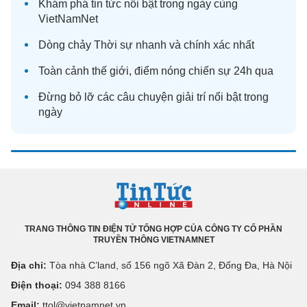
Khám phá
tin tức
nổi bật trong ngày cùng
VietNamNet
Dòng chảy
Thời sự
nhanh và chính xác nhất
Toàn cảnh
thế giới
, điểm nóng chiến sự 24h qua
Đừng bỏ lỡ các câu chuyện
giải trí
nổi bật trong
ngày
TRANG THÔNG TIN ĐIỆN TỬ TỔNG HỢP CỦA CÔNG TY CỔ PHẦN
TRUYỀN THÔNG VIETNAMNET
Địa chỉ:
Tòa nhà C’land, số 156 ngõ Xã Đàn 2, Đống Đa, Hà Nội
Điện thoại:
094 388 8166
Email:
ttol@vietnamnet.vn