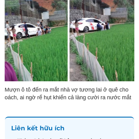
Mượn ô tô đến ra mắt nhà vợ tương lai ở quê cho
oách, ai ngờ rể hụt khiến cả làng cười ra nước mắt
Liên kết hữu ích