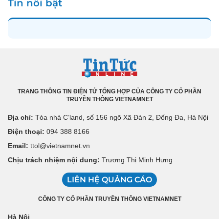
Tin nổi bật
TRANG THÔNG TIN ĐIỆN TỬ TỔNG HỢP CỦA CÔNG TY CỔ PHẦN
TRUYỀN THÔNG VIETNAMNET
Địa chỉ:
Tòa nhà C’land, số 156 ngõ Xã Đàn 2, Đống Đa, Hà Nội
Điện thoại:
094 388 8166
Email:
ttol@vietnamnet.vn
Chịu trách nhiệm nội dung:
Trương Thị Minh Hưng
LIÊN HỆ QUẢNG CÁO
CÔNG TY CỔ PHẦN TRUYỀN THÔNG VIETNAMNET
Hà Nội