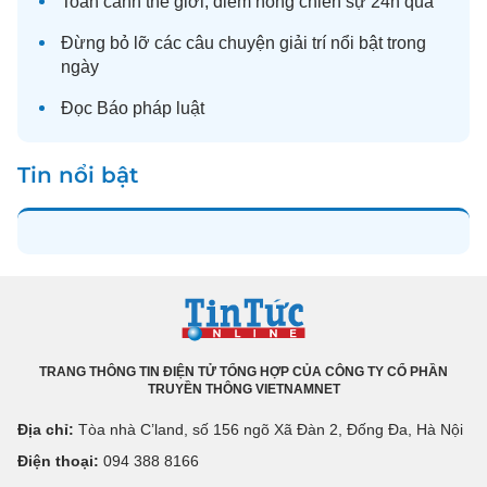
Toàn cảnh
thế giới
, điểm nóng chiến sự 24h qua
Đừng bỏ lỡ các câu chuyện
giải trí
nổi bật trong
ngày
Đọc
Báo pháp luật
Tin nổi bật
TRANG THÔNG TIN ĐIỆN TỬ TỔNG HỢP CỦA CÔNG TY CỔ PHẦN
TRUYỀN THÔNG VIETNAMNET
Địa chỉ:
Tòa nhà C’land, số 156 ngõ Xã Đàn 2, Đống Đa, Hà Nội
Điện thoại:
094 388 8166