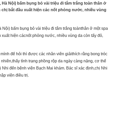
, Hà Nội) bấm bụng bỏ vài triệu đi tắm trắng toàn thân ở
n chị bắt đầu xuất hiện các nốt phỏng nước, nhiều vùng
 Nội) bấm bụng bỏ vài triệu đi tắm trắng toànthân ở một spa
ầu xuất hiện cácnốt phỏng nước, nhiều vùng da còn tấy đỏ,
 mình để hỏi thì được các nhân viên giảithích rằng bong tróc
y nhiên,thấy tình trạng phồng rộp da ngày càng nặng, cơ thể
hị Nhi đến bệnh viện Bạch Mai khám. Bác sĩ xác định,chị Nhi
ập viện điều trị.