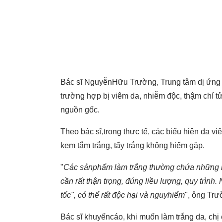
Bác sĩ NguyễnHữu Trường, Trung tâm dị ứng m
trường hợp bị viêm da, nhiễm độc, thậm chí t
nguồn gốc.
Theo bác sĩ,trong thực tế, các biểu hiện da v
kem tắm trắng, tẩy trắng không hiếm gặp.
"
Các sảnphẩm làm trắng thường chứa những hó
cần rất thận trọng, đúng liều lượng, quy trìn
tốc", có thể rất độc hại và nguyhiểm
", ông Tr
Bác sĩ khuyếncáo, khi muốn làm trắng da, c