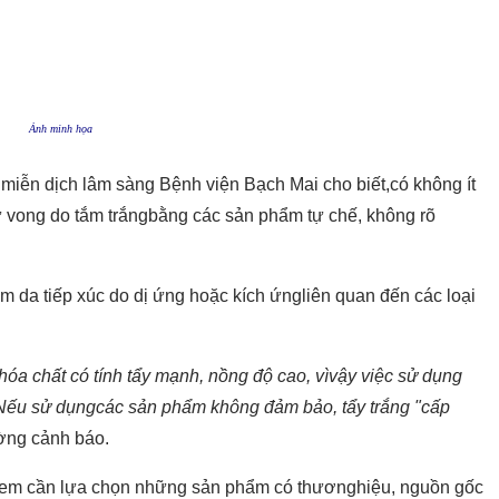
Ảnh minh họa
iễn dịch lâm sàng Bệnh viện Bạch Mai cho biết,có không ít
ử vong do tắm trắngbằng các sản phẩm tự chế, không rõ
iêm da tiếp xúc do dị ứng hoặc kích ứngliên quan đến các loại
a chất có tính tẩy mạnh, nồng độ cao, vìvậy việc sử dụng
h. Nếu sử dụngcác sản phẩm không đảm bảo, tẩy trắng "cấp
ường cảnh báo.
hị em cần lựa chọn những sản phẩm có thươnghiệu, nguồn gốc