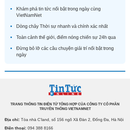
Khám phá
tin tức
nổi bật trong ngày cùng
VietNamNet
Dòng chảy
Thời sự
nhanh và chính xác nhất
Toàn cảnh
thế giới
, điểm nóng chiến sự 24h qua
Đừng bỏ lỡ các câu chuyện
giải trí
nổi bật trong
ngày
TRANG THÔNG TIN ĐIỆN TỬ TỔNG HỢP CỦA CÔNG TY CỔ PHẦN
TRUYỀN THÔNG VIETNAMNET
Địa chỉ:
Tòa nhà C’land, số 156 ngõ Xã Đàn 2, Đống Đa, Hà Nội
Điện thoại:
094 388 8166