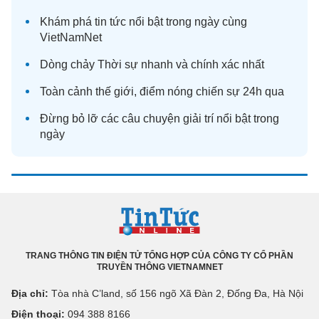
Khám phá
tin tức
nổi bật trong ngày cùng
VietNamNet
Dòng chảy
Thời sự
nhanh và chính xác nhất
Toàn cảnh
thế giới
, điểm nóng chiến sự 24h qua
Đừng bỏ lỡ các câu chuyện
giải trí
nổi bật trong
ngày
TRANG THÔNG TIN ĐIỆN TỬ TỔNG HỢP CỦA CÔNG TY CỔ PHẦN
TRUYỀN THÔNG VIETNAMNET
Địa chỉ:
Tòa nhà C’land, số 156 ngõ Xã Đàn 2, Đống Đa, Hà Nội
Điện thoại:
094 388 8166