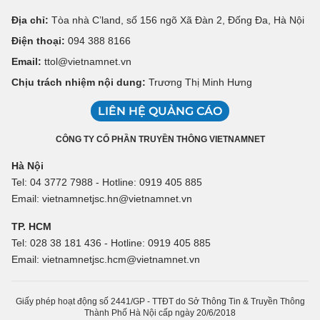
Địa chỉ:
Tòa nhà C’land, số 156 ngõ Xã Đàn 2, Đống Đa, Hà Nội
Điện thoại:
094 388 8166
Email:
ttol@vietnamnet.vn
Chịu trách nhiệm nội dung:
Trương Thị Minh Hưng
LIÊN HỆ QUẢNG CÁO
CÔNG TY CỔ PHẦN TRUYỀN THÔNG VIETNAMNET
Hà Nội
Tel: 04 3772 7988 - Hotline: 0919 405 885
Email: vietnamnetjsc.hn@vietnamnet.vn
TP. HCM
Tel: 028 38 181 436 - Hotline: 0919 405 885
Email: vietnamnetjsc.hcm@vietnamnet.vn
Giấy phép hoạt động số 2441/GP - TTĐT do Sở Thông Tin & Truyền Thông
Thành Phố Hà Nội cấp ngày 20/6/2018