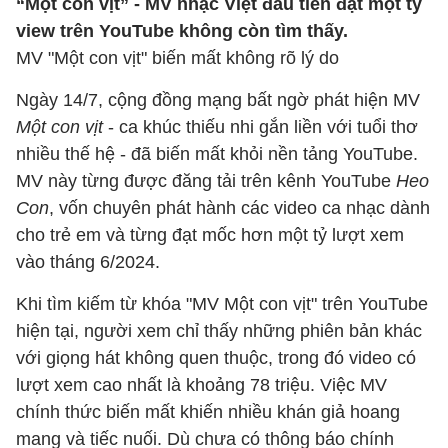
“Một con vịt” - MV nhạc Việt đầu tiên đạt một tỷ
view trên YouTube không còn tìm thấy.
MV "Một con vịt" biến mất không rõ lý do
Ngày 14/7, cộng đồng mạng bất ngờ phát hiện MV
Một con vịt
- ca khúc thiếu nhi gắn liền với tuổi thơ
nhiều thế hệ - đã biến mất khỏi nền tảng YouTube.
MV này từng được đăng tải trên kênh YouTube
Heo
Con
, vốn chuyên phát hành các video ca nhạc dành
cho trẻ em và từng đạt mốc hơn một tỷ lượt xem
vào tháng 6/2024.
Khi tìm kiếm từ khóa "MV Một con vịt" trên YouTube
hiện tại, người xem chỉ thấy những phiên bản khác
với giọng hát không quen thuộc, trong đó video có
lượt xem cao nhất là khoảng 78 triệu. Việc MV
chính thức biến mất khiến nhiều khán giả hoang
mang và tiếc nuối. Dù chưa có thông báo chính