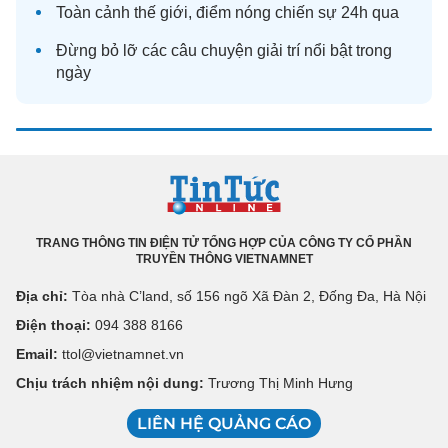
Toàn cảnh
thế giới
, điểm nóng chiến sự 24h qua
Đừng bỏ lỡ các câu chuyện
giải trí
nổi bật trong
ngày
TRANG THÔNG TIN ĐIỆN TỬ TỔNG HỢP CỦA CÔNG TY CỔ PHẦN
TRUYỀN THÔNG VIETNAMNET
Địa chỉ:
Tòa nhà C’land, số 156 ngõ Xã Đàn 2, Đống Đa, Hà Nội
Điện thoại:
094 388 8166
Email:
ttol@vietnamnet.vn
Chịu trách nhiệm nội dung:
Trương Thị Minh Hưng
LIÊN HỆ QUẢNG CÁO