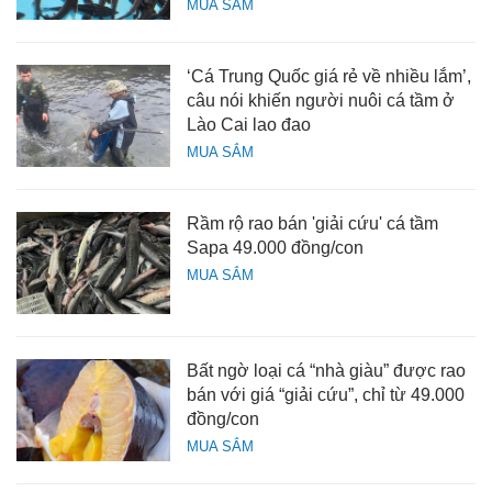
MUA SẮM
‘Cá Trung Quốc giá rẻ về nhiều lắm’,
câu nói khiến người nuôi cá tầm ở
Lào Cai lao đao
MUA SẮM
Rầm rộ rao bán 'giải cứu' cá tầm
Sapa 49.000 đồng/con
MUA SẮM
Bất ngờ loại cá “nhà giàu” được rao
bán với giá “giải cứu”, chỉ từ 49.000
đồng/con
MUA SẮM