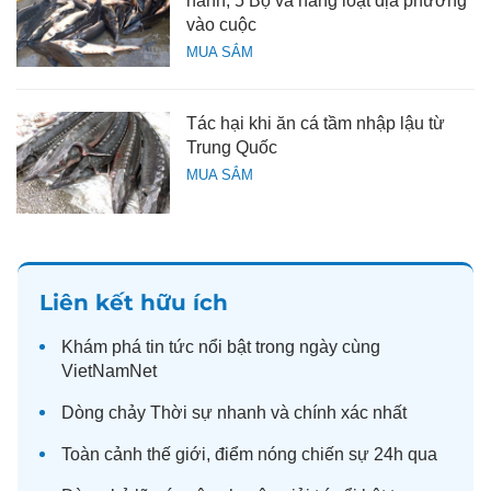
hành, 5 Bộ và hàng loạt địa phương
vào cuộc
MUA SẮM
Tác hại khi ăn cá tầm nhập lậu từ
Trung Quốc
MUA SẮM
Liên kết hữu ích
Khám phá
tin tức
nổi bật trong ngày cùng
VietNamNet
Dòng chảy
Thời sự
nhanh và chính xác nhất
Toàn cảnh
thế giới
, điểm nóng chiến sự 24h qua