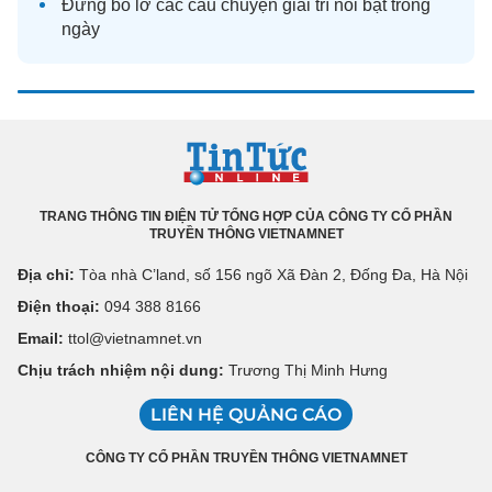
Đừng bỏ lỡ các câu chuyện
giải trí
nổi bật trong
ngày
TRANG THÔNG TIN ĐIỆN TỬ TỔNG HỢP CỦA CÔNG TY CỔ PHẦN
TRUYỀN THÔNG VIETNAMNET
Địa chỉ:
Tòa nhà C’land, số 156 ngõ Xã Đàn 2, Đống Đa, Hà Nội
Điện thoại:
094 388 8166
Email:
ttol@vietnamnet.vn
Chịu trách nhiệm nội dung:
Trương Thị Minh Hưng
LIÊN HỆ QUẢNG CÁO
CÔNG TY CỔ PHẦN TRUYỀN THÔNG VIETNAMNET