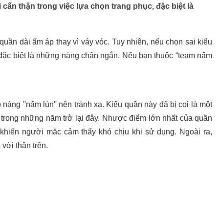
ẩn thận trong việc lựa chọn trang phục, đặc biệt là
uần dài ấm áp thay vì váy vóc. Tuy nhiên, nếu chọn sai kiểu
, đặc biệt là những nàng chân ngắn. Nếu bạn thuộc “team nấm
àng ''nấm lùn'' nên tránh xa. Kiểu quần này đã bị coi là một
 trong những năm trở lại đây. Nhược điểm lớn nhất của quần
 khiến người mặc cảm thấy khó chịu khi sử dụng. Ngoài ra,
với thân trên.