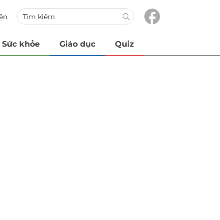
iện
Sức khỏe
Giáo dục
Quiz