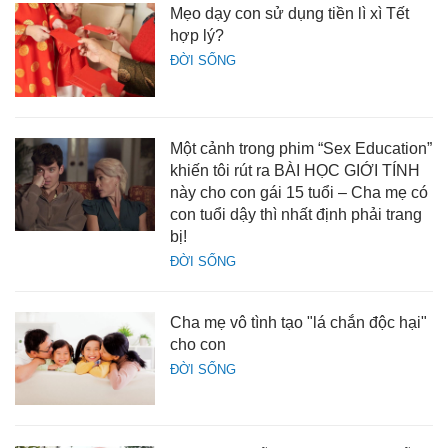
Mẹo dạy con sử dụng tiền lì xì Tết
hợp lý?
ĐỜI SỐNG
Một cảnh trong phim “Sex Education”
khiến tôi rút ra BÀI HỌC GIỚI TÍNH
này cho con gái 15 tuổi – Cha mẹ có
con tuổi dậy thì nhất định phải trang
bị!
ĐỜI SỐNG
Cha mẹ vô tình tạo "lá chắn độc hại"
cho con
ĐỜI SỐNG