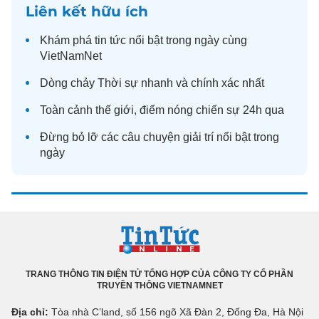
Liên kết hữu ích
Khám phá
tin tức
nổi bật trong ngày cùng
VietNamNet
Dòng chảy
Thời sự
nhanh và chính xác nhất
Toàn cảnh
thế giới
, điểm nóng chiến sự 24h qua
Đừng bỏ lỡ các câu chuyện
giải trí
nổi bật trong
ngày
TRANG THÔNG TIN ĐIỆN TỬ TỔNG HỢP CỦA CÔNG TY CỔ PHẦN
TRUYỀN THÔNG VIETNAMNET
Địa chỉ:
Tòa nhà C’land, số 156 ngõ Xã Đàn 2, Đống Đa, Hà Nội