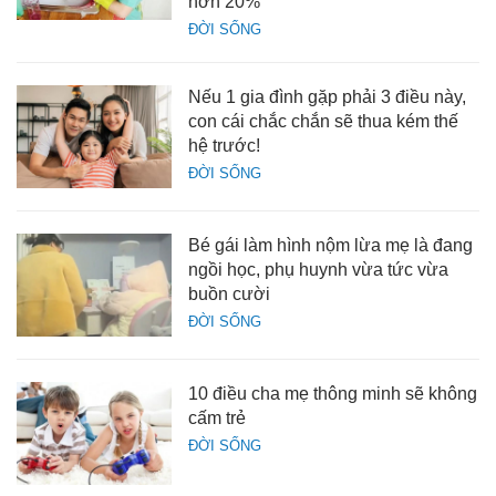
hơn 20%
ĐỜI SỐNG
Nếu 1 gia đình gặp phải 3 điều này,
con cái chắc chắn sẽ thua kém thế
hệ trước!
ĐỜI SỐNG
Bé gái làm hình nộm lừa mẹ là đang
ngồi học, phụ huynh vừa tức vừa
buồn cười
ĐỜI SỐNG
10 điều cha mẹ thông minh sẽ không
cấm trẻ
ĐỜI SỐNG