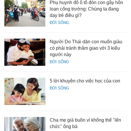
Phụ huynh đỗ ô tô đón con gây hỗn
loạn cổng trường: Chúng ta đang
dạy trẻ điều gì?
ĐỜI SỐNG
Người Do Thái dặn con muốn giàu
có phải tránh thâm giao với 3 kiểu
người này
ĐỜI SỐNG
5 lời khuyên cho việc học của con
ĐỜI SỐNG
Cha mẹ già buồn vì không thể "lên
chức" ông bà