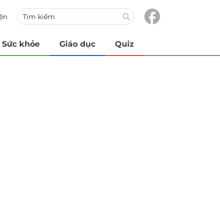
iện
Sức khỏe
Giáo dục
Quiz