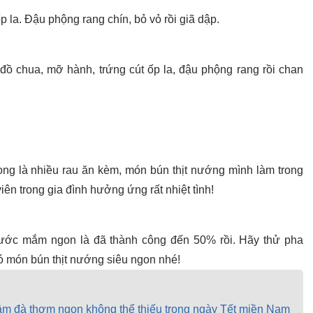
p la. Đậu phộng rang chín, bỏ vỏ rồi giã dập.
 đồ chua, mỡ hành, trứng cút ốp la, đậu phộng rang rồi chan
ọng là nhiều rau ăn kèm, món bún thịt nướng mình làm trong
n trong gia đình hưởng ứng rất nhiệt tình!
ước mắm ngon là đã thành công đến 50% rồi. Hãy thử pha
có món bún thịt nướng siêu ngon nhé!
đậm đà thơm ngon không thể thiếu trong ngày Tết miền Nam