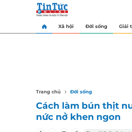
Xã hội
Đời sống
Giải t
Trang chủ
Đời sống
Cách làm bún thịt n
nức nở khen ngon