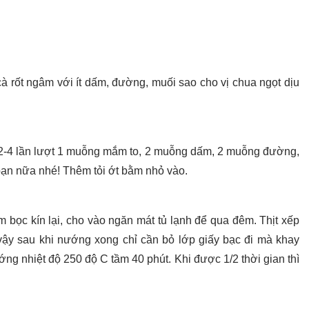
cà rốt ngâm với ít dấm, đường, muối sao cho vị chua ngọt dịu
2-2-4 lần lượt 1 muỗng mắm to, 2 muỗng dấm, 2 muỗng đường,
ạn nữa nhé! Thêm tỏi ớt bằm nhỏ vào.
 bọc kín lại, cho vào ngăn mát tủ lạnh để qua đêm. Thịt xếp
ư vậy sau khi nướng xong chỉ cần bỏ lớp giấy bạc đi mà khay
ớng nhiệt độ 250 độ C tầm 40 phút. Khi được 1/2 thời gian thì