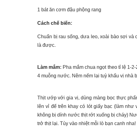
1 bát ăn cơm đậu phộng rang
Cách chế biến:
Chuẩn bị rau sống, dưa leo, xoài bào sợi và 
là được.
Làm mắm:
Pha mắm chua ngọt theo tỉ lệ 1-
4 muỗng nước. Nêm nếm lại tuỳ khẩu vị nhà b
Thịt ướp với gia vị, dùng màng bọc thực phẩm
lên vỉ để trên khay có lót giấy bạc (làm nh
không bị dính nước thịt rớt xuống bị cháy) Nư
trở thịt lại. Tùy vào nhiệt mỗi lò bạn canh nha!