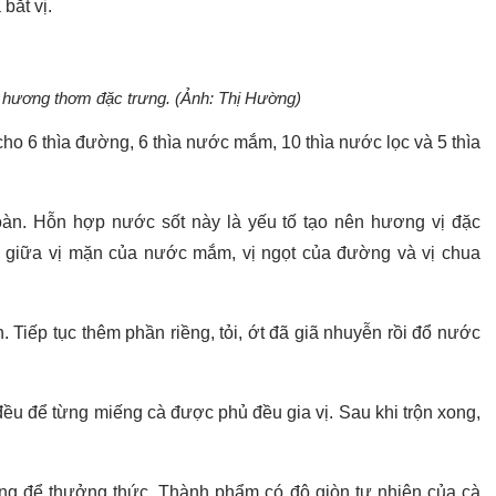
bắt vị.
o hương thơm đặc trưng. (Ảnh: Thị Hường)
ho 6 thìa đường, 6 thìa nước mắm, 10 thìa nước lọc và 5 thìa
àn. Hỗn hợp nước sốt này là yếu tố tạo nên hương vị đặc
g giữa vị mặn của nước mắm, vị ngọt của đường và vị chua
. Tiếp tục thêm phần riềng, tỏi, ớt đã giã nhuyễn rồi đổ nước
ều để từng miếng cà được phủ đều gia vị. Sau khi trộn xong,
ng để thưởng thức. Thành phẩm có độ giòn tự nhiên của cà