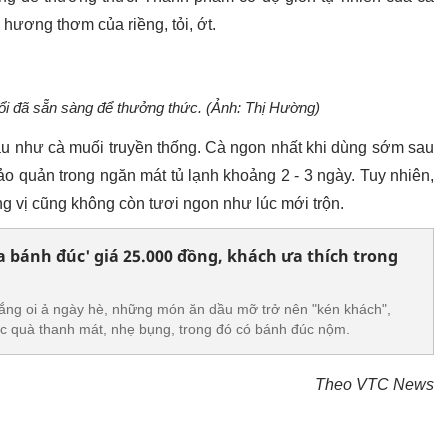
hương thơm của riềng, tỏi, ớt.
ổi đã sẵn sàng để thưởng thức. (Ảnh: Thị Hường)
âu như cà muối truyền thống. Cà ngon nhất khi dùng sớm sau
ảo quản trong ngăn mát tủ lạnh khoảng 2 - 3 ngày. Tuy nhiên,
g vị cũng không còn tươi ngon như lúc mới trộn.
bánh đúc' giá 25.000 đồng, khách ưa thích trong
nắng oi ả ngày hè, những món ăn dầu mỡ trở nên "kén khách",
c quà thanh mát, nhẹ bụng, trong đó có bánh đúc nộm.
Theo VTC News