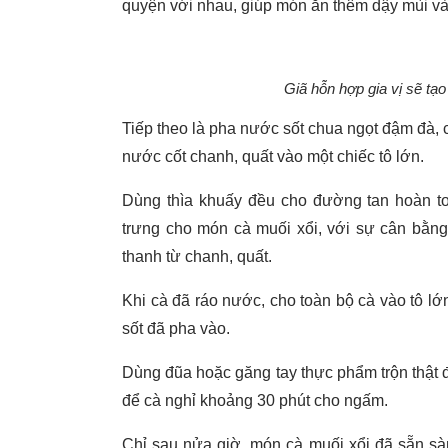
quyện với nhau, giúp món ăn thêm dậy mùi và 
Giã hỗn hợp gia vị sẽ tạ
Tiếp theo là pha nước sốt chua ngọt đậm đà, c
nước cốt chanh, quất vào một chiếc tô lớn.
Dùng thìa khuấy đều cho đường tan hoàn to
trưng cho món cà muối xổi, với sự cân bằn
thanh từ chanh, quất.
Khi cà đã ráo nước, cho toàn bộ cà vào tô lớn
sốt đã pha vào.
Dùng đũa hoặc găng tay thực phẩm trộn thật đ
để cà nghỉ khoảng 30 phút cho ngấm.
Chỉ sau nửa giờ, món cà muối xổi đã sẵn sà