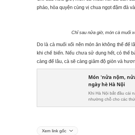
pháo, hòa quyện cùng vị chua ngọt đậm đà và 
Chỉ sau nửa giờ, món cà muối x
Do là cà muối xổi nên món ăn không thể để l
khi chế biến. Nếu chưa sử dụng hết, có thể b
càng để lâu, cà sẽ càng giảm độ giòn và hươn
Món 'nửa nộm, nửa 
ngày hè Hà Nội
Khi Hà Nội bắt đầu cái 
nhường chỗ cho các thứ
Xem link gốc