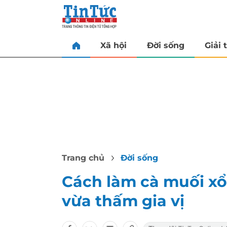
Xã hội
Đời sống
Giải t
Trang chủ
Đời sống
Cách làm cà muối xổi
vừa thấm gia vị