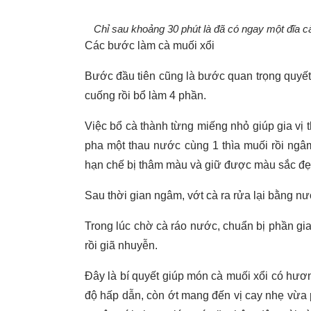
Chỉ sau khoảng 30 phút là đã có ngay một đĩa c
Các bước làm cà muối xổi
Bước đầu tiên cũng là bước quan trọng quyế
cuống rồi bổ làm 4 phần.
Việc bổ cà thành từng miếng nhỏ giúp gia vị
pha một thau nước cùng 1 thìa muối rồi ngâ
hạn chế bị thâm màu và giữ được màu sắc đẹp
Sau thời gian ngâm, vớt cà ra rửa lại bằng nư
Trong lúc chờ cà ráo nước, chuẩn bị phần gia 
rồi giã nhuyễn.
Đây là bí quyết giúp món cà muối xổi có hươn
độ hấp dẫn, còn ớt mang đến vị cay nhẹ vừa