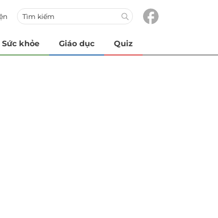
iện
Sức khỏe
Giáo dục
Quiz