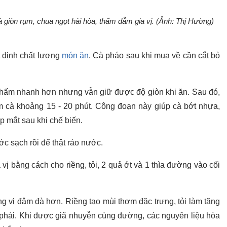
à giòn rụm, chua ngọt hài hòa, thấm đẫm gia vị. (Ảnh: Thị Hường)
t định chất lượng
món ăn
. Cà pháo sau khi mua về cần cắt bỏ
 thấm nhanh hơn nhưng vẫn giữ được độ giòn khi ăn. Sau đó,
m cà khoảng 15 - 20 phút. Công đoạn này giúp cà bớt nhựa,
 mắt sau khi chế biến.
ớc sạch rồi để thật ráo nước.
vị bằng cách cho riềng, tỏi, 2 quả ớt và 1 thìa đường vào cối
g vị đậm đà hơn. Riềng tạo mùi thơm đặc trưng, tỏi làm tăng
 phải. Khi được giã nhuyễn cùng đường, các nguyên liệu hòa