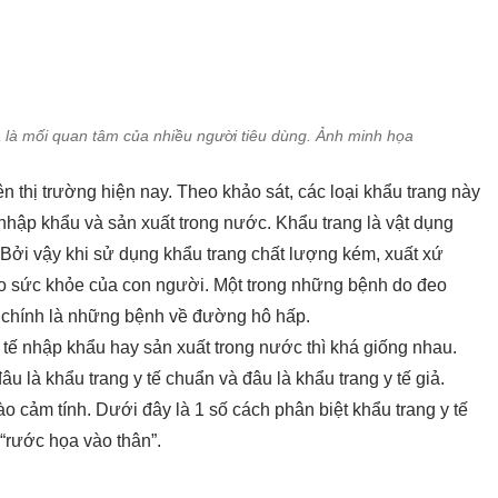
iả là mối quan tâm của nhiều người tiêu dùng. Ảnh minh họa
n thị trường hiện nay. Theo khảo sát, các loại khẩu trang này
 nhập khẩu và sản xuất trong nước. Khẩu trang là vật dụng
. Bởi vậy khi sử dụng khẩu trang chất lượng kém, xuất xứ
ho sức khỏe của con người. Một trong những bệnh do đeo
ó chính là những bệnh về đường hô hấp.
y tế nhập khẩu hay sản xuất trong nước thì khá giống nhau.
 là khẩu trang y tế chuẩn và đâu là khẩu trang y tế giả.
o cảm tính. Dưới đây là 1 số cách phân biệt khẩu trang y tế
 “rước họa vào thân”.