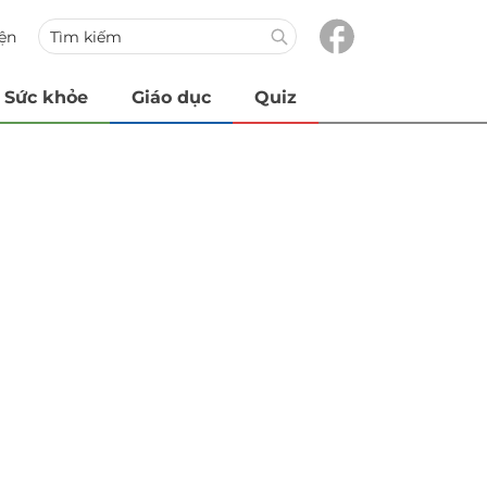
iện
Sức khỏe
Giáo dục
Quiz