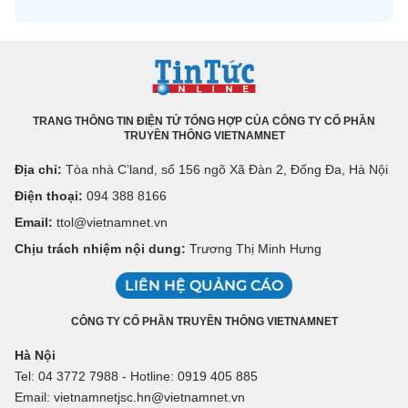
TRANG THÔNG TIN ĐIỆN TỬ TỔNG HỢP CỦA CÔNG TY CỔ PHẦN
TRUYỀN THÔNG VIETNAMNET
Địa chỉ:
Tòa nhà C’land, số 156 ngõ Xã Đàn 2, Đống Đa, Hà Nội
Điện thoại:
094 388 8166
Email:
ttol@vietnamnet.vn
Chịu trách nhiệm nội dung:
Trương Thị Minh Hưng
LIÊN HỆ QUẢNG CÁO
CÔNG TY CỔ PHẦN TRUYỀN THÔNG VIETNAMNET
Hà Nội
Tel: 04 3772 7988 - Hotline: 0919 405 885
Email: vietnamnetjsc.hn@vietnamnet.vn