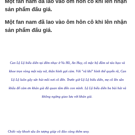
Một fan nam đã lao vào ôm hôn cô khi lên nhận
sản phẩm đấu giá.
Một fan nam đã lao vào ôm hôn cô khi lên nhận
sản phẩm đấu giá.
Can Lộ Lộ biểu diễn tại đêm nhạc ở Vu Hồ, An Huy, cô mặc bộ đầm xẻ táo bạo và
khoe trọn vòng một nảy nở, thân hình gợi cảm. Với "vũ khí" hình thể quyến rũ, Can
Lộ Lộ luôn gây sức hút mỗi nơi cô đến. Trước giờ Lộ Lộ biểu diễn, mẹ cô lên sân
khấu để cảm ơn khán giả đã quan tâm đến con mình. Lộ Lộ biểu diễn ba bài hát và
không ngừng giao lưu với khán giả.
Chiếc váy khoét sâu ấn tượng giúp cô đào càng thêm sexy.