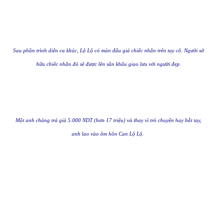
Sau phần trình diễn ca khúc, Lộ Lộ có màn đấu giá chiếc nhẫn trên tay cô. Người sở
hữu chiếc nhẫn đó sẽ được lên sân khấu giao lưu với người đẹp.
Một anh chàng trả giá 5.000 NDT (hơn 17 triệu) và thay vì trò chuyện hay bắt tay,
anh lao vào ôm hôn Can Lộ Lộ.