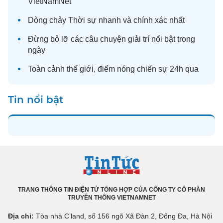
VietNamNet
Dòng chảy
Thời sự
nhanh và chính xác nhất
Đừng bỏ lỡ các câu chuyện
giải trí
nổi bật trong
ngày
Toàn cảnh
thế giới
, điểm nóng chiến sự 24h qua
Tin nổi bật
TRANG THÔNG TIN ĐIỆN TỬ TỔNG HỢP CỦA CÔNG TY CỔ PHẦN
TRUYỀN THÔNG VIETNAMNET
Địa chỉ:
Tòa nhà C’land, số 156 ngõ Xã Đàn 2, Đống Đa, Hà Nội