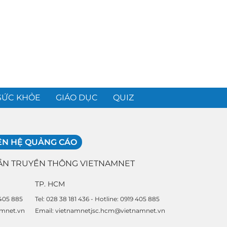
SỨC KHỎE
GIÁO DỤC
QUIZ
ÊN HỆ QUẢNG CÁO
ẦN TRUYỀN THÔNG VIETNAMNET
TP. HCM
 405 885
Tel: 028 38 181 436 - Hotline: 0919 405 885
amnet.vn
Email: vietnamnetjsc.hcm@vietnamnet.vn