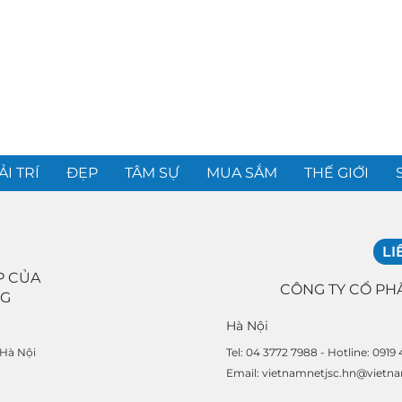
ẢI TRÍ
ĐẸP
TÂM SỰ
MUA SẮM
THẾ GIỚI
LI
P CỦA
CÔNG TY CỔ PH
NG
Hà Nội
Tel: 04 3772 7988 - Hotline: 0919
 Hà Nội
Email: vietnamnetjsc.hn@vietn