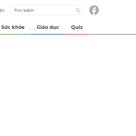
iện
Sức khỏe
Giáo dục
Quiz