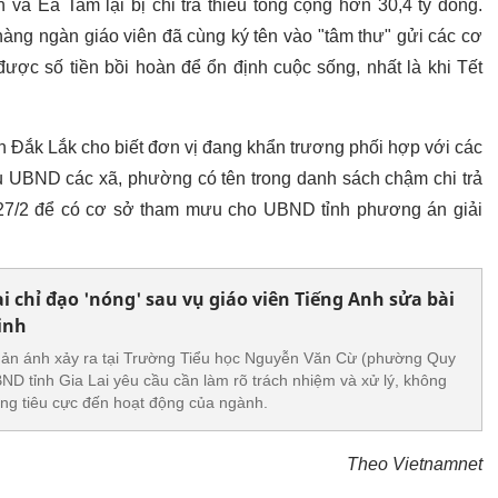
à Ea Tam lại bị chi trả thiếu tổng cộng hơn 30,4 tỷ đồng.
hàng ngàn giáo viên đã cùng ký tên vào "tâm thư" gửi các cơ
c số tiền bồi hoàn để ổn định cuộc sống, nhất là khi Tết
h Đắk Lắk cho biết đơn vị đang khẩn trương phối hợp với các
ầu UBND các xã, phường có tên trong danh sách chậm chi trả
 27/2 để có cơ sở tham mưu cho UBND tỉnh phương án giải
ai chỉ đạo 'nóng' sau vụ giáo viên Tiếng Anh sửa bài
inh
ản ánh xảy ra tại Trường Tiểu học Nguyễn Văn Cừ (phường Quy
D tỉnh Gia Lai yêu cầu cần làm rõ trách nhiệm và xử lý, không
ng tiêu cực đến hoạt động của ngành.
Theo Vietnamnet