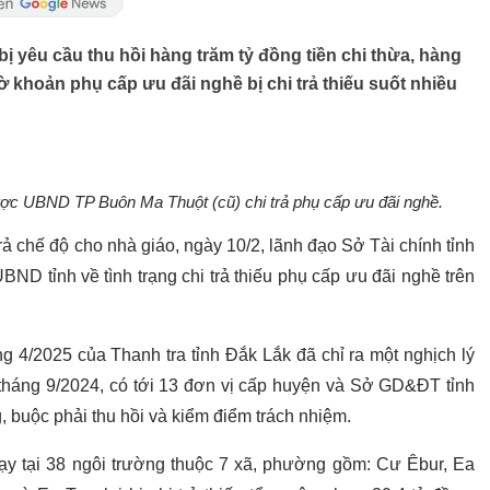
 bị yêu cầu thu hồi hàng trăm tỷ đồng tiền chi thừa, hàng
 khoản phụ cấp ưu đãi nghề bị chi trả thiếu suốt nhiều
ợc UBND TP Buôn Ma Thuột (cũ) chi trả phụ cấp ưu đãi nghề.
ả chế độ cho nhà giáo, ngày 10/2, lãnh đạo Sở Tài chính tỉnh
ND tỉnh về tình trạng chi trả thiếu phụ cấp ưu đãi nghề trên
ng 4/2025 của Thanh tra tỉnh Đắk Lắk đã chỉ ra một nghịch lý
n tháng 9/2024, có tới 13 đơn vị cấp huyện và Sở GD&ĐT tỉnh
, buộc phải thu hồi và kiểm điểm trách nhiệm.
dạy tại 38 ngôi trường thuộc 7 xã, phường gồm: Cư Êbur, Ea