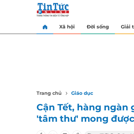
Xã hội
Đời sống
Giải t
Trang chủ
Giáo dục
Cận Tết, hàng ngàn g
'tâm thư' mong được 