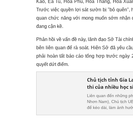
Kao, Ea Tu, Hòa Phú, Hòa Thắng, Hòa Xuân v
Trước việc quyền lợi sát sườn bị "bỏ quên", 
quan chức năng với mong muốn sớm nhận đượ
đang cận kề.
Phản hồi về vấn đề này, lãnh đạo Sở Tài chín
bên liên quan để rà soát. Hiện Sở đã yêu c
phải hoàn tất báo cáo tổng hợp trước ngày
quyết dứt điểm.
Chủ tịch tỉnh Gia L
thi của nhiều học s
Liên quan đến những ph
Nhơn Nam), Chủ tịch UBN
để kéo dài, làm ảnh hưở