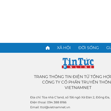
XÃ HỘI
ĐỜI SỐNG
GI
TRANG THÔNG TIN ĐIỆN TỬ TỔNG HỢ
CÔNG TY CỔ PHẦN TRUYỀN THÔ
VIETNAMNET
Địa chỉ:
Tòa nhà C’land, số 156 ngõ Xã Đàn 2, Đống Đa,
Điện thoại:
094 388 8166
Email:
ttol@vietnamnet.vn