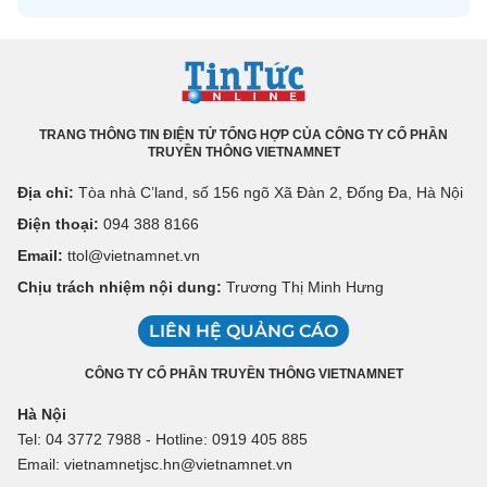
TRANG THÔNG TIN ĐIỆN TỬ TỔNG HỢP CỦA CÔNG TY CỔ PHẦN
TRUYỀN THÔNG VIETNAMNET
Địa chỉ:
Tòa nhà C’land, số 156 ngõ Xã Đàn 2, Đống Đa, Hà Nội
Điện thoại:
094 388 8166
Email:
ttol@vietnamnet.vn
Chịu trách nhiệm nội dung:
Trương Thị Minh Hưng
LIÊN HỆ QUẢNG CÁO
CÔNG TY CỔ PHẦN TRUYỀN THÔNG VIETNAMNET
Hà Nội
Tel: 04 3772 7988 - Hotline: 0919 405 885
Email: vietnamnetjsc.hn@vietnamnet.vn