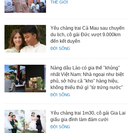
THẾ GIỚI
Yêu chàng trai Cà Mau sau chuyến
du lịch, cô gái Đức vượt 9.000km
đến kết duyên
ĐỜI SỐNG
Nàng dâu Lào có gia thế "khủng"
nhất Việt Nam: Nhà ngoại như biệt
phủ, sở hữu cả "kho" hàng hiệu,
không thiếu thứ gì "từ trứng nước"
ĐỜI SỐNG
Yêu chàng trai 1m30, cô gái Gia Lai
giấu gia đình làm đám cưới
ĐỜI SỐNG