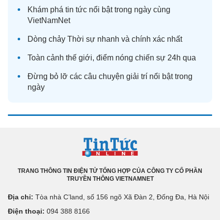
Khám phá
tin tức
nổi bật trong ngày cùng
VietNamNet
Dòng chảy
Thời sự
nhanh và chính xác nhất
Toàn cảnh
thế giới
, điểm nóng chiến sự 24h qua
Đừng bỏ lỡ các câu chuyện
giải trí
nổi bật trong
ngày
TRANG THÔNG TIN ĐIỆN TỬ TỔNG HỢP CỦA CÔNG TY CỔ PHẦN
TRUYỀN THÔNG VIETNAMNET
Địa chỉ:
Tòa nhà C’land, số 156 ngõ Xã Đàn 2, Đống Đa, Hà Nội
Điện thoại:
094 388 8166