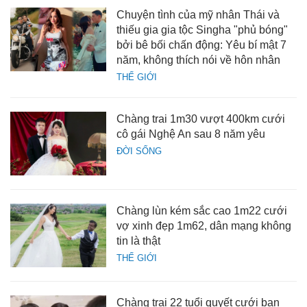
Chuyện tình của mỹ nhân Thái và
thiếu gia gia tộc Singha "phủ bóng"
bởi bê bối chấn động: Yêu bí mật 7
năm, không thích nói về hôn nhân
THẾ GIỚI
Chàng trai 1m30 vượt 400km cưới
cô gái Nghệ An sau 8 năm yêu
ĐỜI SỐNG
Chàng lùn kém sắc cao 1m22 cưới
vợ xinh đẹp 1m62, dân mạng không
tin là thật
THẾ GIỚI
Chàng trai 22 tuổi quyết cưới bạn