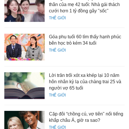
thân của mẹ 42 tuổi: Nhà gái thách
cưới hơn 1 tỷ đồng gây "sốc"
THẾ GIỚI
Góa phụ tuổi 60 tìm thấy hạnh phúc
bên học trò kém 34 tuổi
THẾ GIỚI
Lời trăn trối xót xa khép lại 10 năm
hôn nhân kỳ lạ của chàng trai 25 và
người vợ 65 tuổi
THẾ GIỚI
Cặp đôi “chồng cú, vợ tiên" nổi tiếng
khắp châu Á, giờ ra sao?
THẾ GIỚI