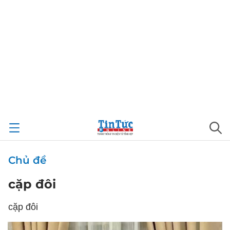
Chủ đề
cặp đôi
cặp đôi