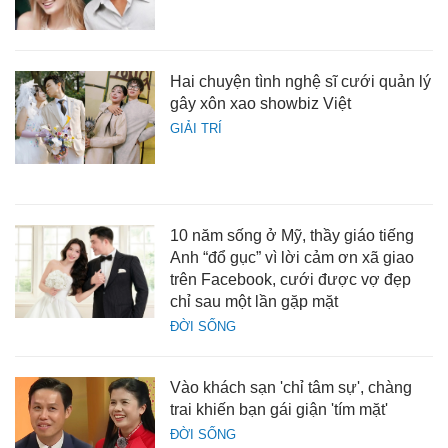
Hai chuyện tình nghệ sĩ cưới quản lý
gây xôn xao showbiz Việt
GIẢI TRÍ
10 năm sống ở Mỹ, thầy giáo tiếng
Anh “đổ gục” vì lời cảm ơn xã giao
trên Facebook, cưới được vợ đẹp
chỉ sau một lần gặp mặt
ĐỜI SỐNG
Vào khách sạn 'chỉ tâm sự', chàng
trai khiến bạn gái giận 'tím mặt'
ĐỜI SỐNG