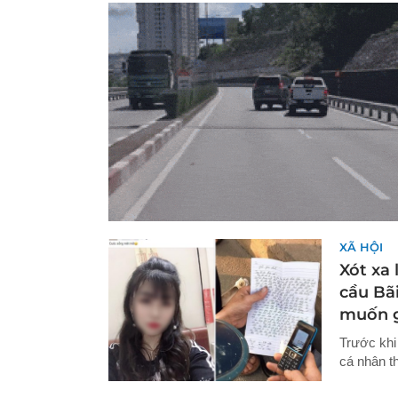
XÃ HỘI
Xót xa 
cầu Bãi
muốn g
Trước khi 
cá nhân t