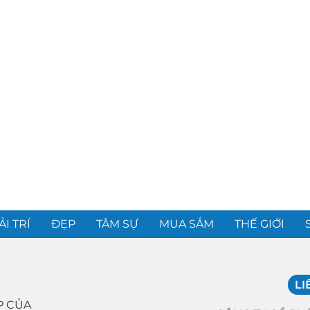
ẢI TRÍ
ĐẸP
TÂM SỰ
MUA SẮM
THẾ GIỚI
LI
P CỦA