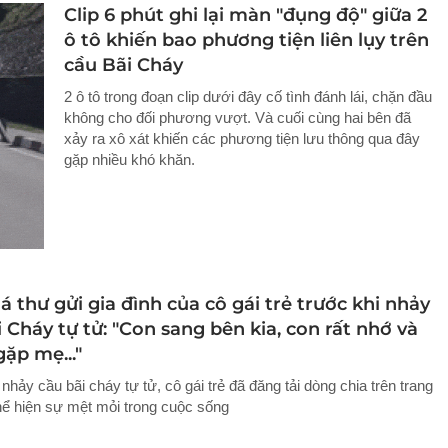
Clip 6 phút ghi lại màn "đụng độ" giữa 2
ô tô khiến bao phương tiện liên lụy trên
cầu Bãi Cháy
2 ô tô trong đoạn clip dưới đây cố tình đánh lái, chặn đầu
không cho đối phương vượt. Và cuối cùng hai bên đã
xảy ra xô xát khiến các phương tiện lưu thông qua đây
gặp nhiều khó khăn.
lá thư gửi gia đình của cô gái trẻ trước khi nhảy
 Cháy tự tử: "Con sang bên kia, con rất nhớ và
ặp mẹ..."
nhảy cầu bãi cháy tự tử, cô gái trẻ đã đăng tải dòng chia trên trang
hể hiện sự mệt mỏi trong cuộc sống