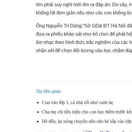
lớn phải suy nghĩ mới tìm ra đáp án. Do vậy, m
không hề đơn giản nếu như các con không từn
Ông Nguyễn Trí Dũng:“Sở GD& ĐT Hà Nội đã n
đưa ra phiếu khảo sát như trò chơi để phát h
âm nhạc theo hình thức trắc nghiệm của các h
nhận xét để chọn đối tượng vào học nhằm đáp
Tin liên quan
Con vào lớp 1, cả nhà rối như canh hẹ
Cha mẹ chi tiền triệu cho con học thêm trước kh
Hè đến, lại nóng chuyện nên cho bé sắp vào lớp