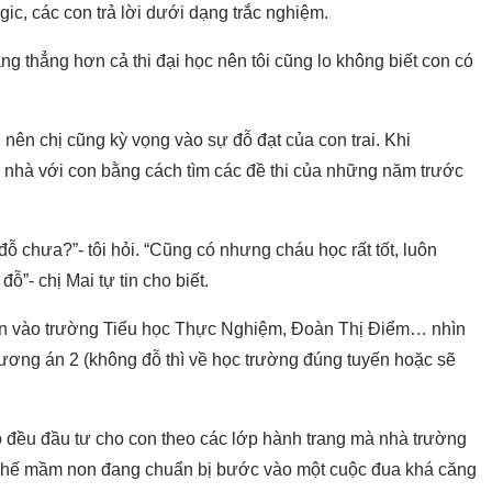
ogic, các con trả lời dưới dạng trắc nghiệm.
g thẳng hơn cả thi đại học nên tôi cũng lo không biết con có
 nên chị cũng kỳ vọng vào sự đỗ đạt của con trai. Khi
ở nhà với con bằng cách tìm các đề thi của những năm trước
 chưa?”- tôi hỏi. “Cũng có nhưng cháu học rất tốt, luôn
”- chị Mai tự tin cho biết.
on vào trường Tiểu học Thực Nghiệm, Đoàn Thị Điểm… nhìn
ương án 2 (không đỗ thì về học trường đúng tuyến hoặc sẽ
họ đều đầu tư cho con theo các lớp hành trang mà nhà trường
 ghế mầm non đang chuẩn bị bước vào một cuộc đua khá căng