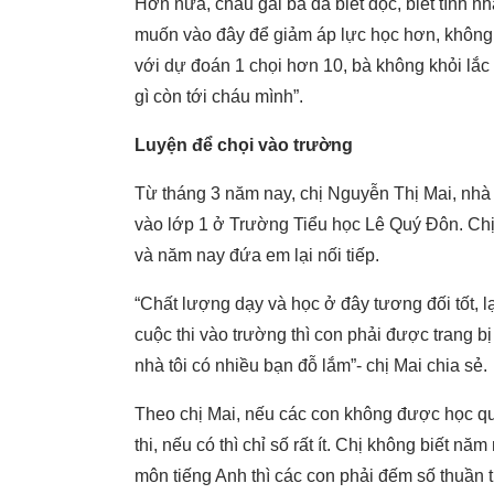
Hơn nữa, cháu gái bà đã biết đọc, biết tính 
muốn vào đây để giảm áp lực học hơn, không 
với dự đoán 1 chọi hơn 10, bà không khỏi lắc đ
gì còn tới cháu mình”.
Luyện để chọi vào trường
Từ tháng 3 năm nay, chị Nguyễn Thị Mai, nhà 
vào lớp 1 ở Trường Tiểu học Lê Quý Đôn. Chị M
và năm nay đứa em lại nối tiếp.
“Chất lượng dạy và học ở đây tương đối tốt, 
cuộc thi vào trường thì con phải được trang b
nhà tôi có nhiều bạn đỗ lắm”- chị Mai chia sẻ.
Theo chị Mai, nếu các con không được học qu
thi, nếu có thì chỉ số rất ít. Chị không biết 
môn tiếng Anh thì các con phải đếm số thuần 