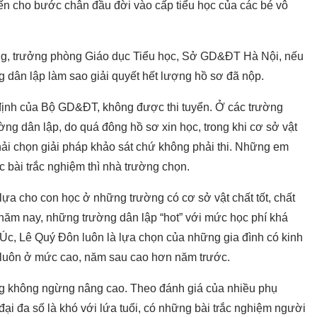
ến cho bước chân đầu đời vào cấp tiểu học của các bé vô
ng, trưởng phòng Giáo dục Tiểu học, Sở GD&ĐT Hà Nội, nếu
g dân lập làm sao giải quyết hết lượng hồ sơ đã nộp.
 định của Bộ GD&ĐT, không được thi tuyển. Ở các trường
ường dân lập, do quá đông hồ sơ xin học, trong khi cơ sở vật
phải chọn giải pháp khảo sát chứ không phải thi. Những em
 bài trắc nghiệm thì nhà trường chọn.
 lựa cho con học ở những trường có cơ sở vật chất tốt, chất
 năm nay, những trường dân lập “hot” với mức học phí khá
Úc, Lê Quý Đôn luôn là lựa chọn của những gia đình có kinh
ày luôn ở mức cao, năm sau cao hơn năm trước.
ng không ngừng nâng cao. Theo đánh giá của nhiều phụ
đại đa số là khó với lứa tuổi, có những bài trắc nghiệm người