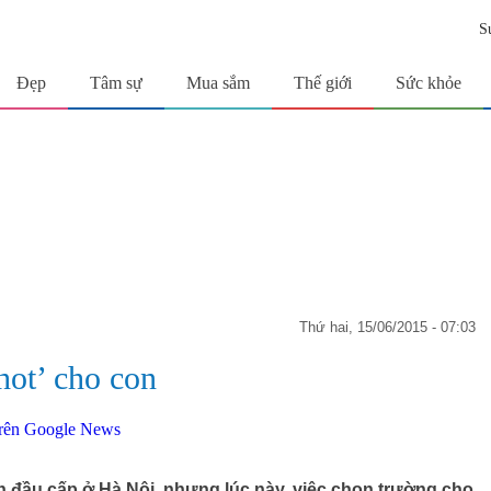
S
Đẹp
Tâm sự
Mua sắm
Thế giới
Sức khỏe
thứ hai, 15/06/2015 - 07:03
hot’ cho con
nh đầu cấp ở Hà Nội, nhưng lúc này, việc chọn trường cho