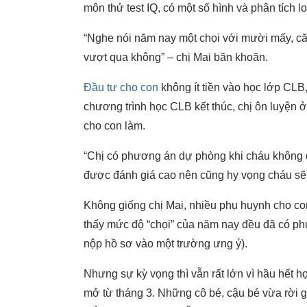
môn thử test IQ, có một số hình và phân tích l
“Nghe nói năm nay một chọi với mười mấy, căn
vượt qua không” – chị Mai băn khoăn.
Đầu tư cho con
không ít tiền vào học lớp CLB,
chương trình học CLB kết thúc, chị ôn luyện 
cho con làm.
“Chị có phương án dự phòng khi cháu không đỗ
được đánh giá cao nên cũng hy vọng cháu sẽ đỗ
Không giống chị Mai, nhiều phụ huynh cho c
thấy mức độ “chọi” của năm nay đều đã có ph
nộp hồ sơ vào một trường ưng ý).
Nhưng sự kỳ vọng thì vẫn rất lớn vì hầu hết 
mở từ tháng 3. Những cô bé, cậu bé vừa rời