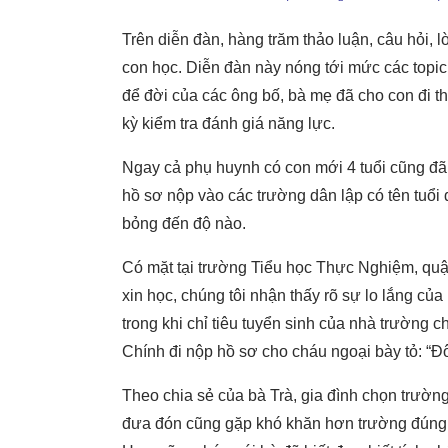
Trên diễn đàn, hàng trăm thảo luận, câu hỏi, 
con học. Diễn đàn này nóng tới mức các topic
để đời của các ông bố, bà mẹ đã cho con đi t
kỳ kiểm tra đánh giá năng lực.
Ngay cả phụ huynh có con mới 4 tuổi cũng đã
hồ sơ nộp vào các trường dân lập có tên tuổi 
bỏng đến độ nào.
Có mặt tại trường Tiểu học Thực Nghiệm, quậ
xin học, chúng tôi nhận thấy rõ sự lo lắng củ
trong khi chỉ tiêu tuyển sinh của nhà trường
Chính đi nộp hồ sơ cho cháu ngoại bày tỏ: “Đ
Theo chia sẻ của bà Trà, gia đình chọn trườn
đưa đón cũng gặp khó khăn hơn trường đúng 