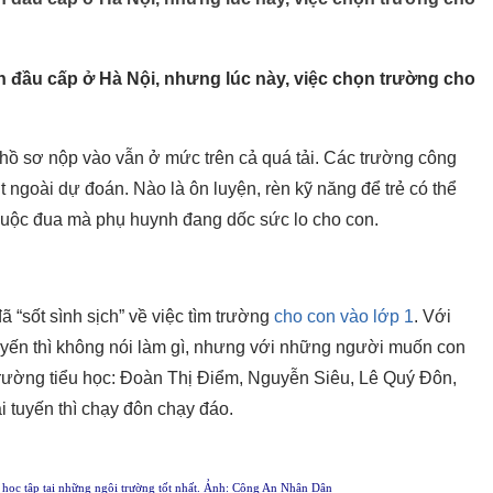
nh đầu cấp ở Hà Nội, nhưng lúc này, việc chọn trường cho
 hồ sơ nộp vào vẫn ở mức trên cả quá tải. Các trường công
ợt ngoài dự đoán. Nào là ôn luyện, rèn kỹ năng để trẻ có thể
 cuộc đua mà phụ huynh đang dốc sức lo cho con.
 “sốt sình sịch” về việc tìm trường
cho con vào lớp 1
. Với
yến thì không nói làm gì, nhưng với những người muốn con
 trường tiểu học: Đoàn Thị Điểm, Nguyễn Siêu, Lê Quý Đôn,
i tuyến thì chạy đôn chạy đáo.
ọc tập tại những ngôi trường tốt nhất. Ảnh: Công An Nhân Dân