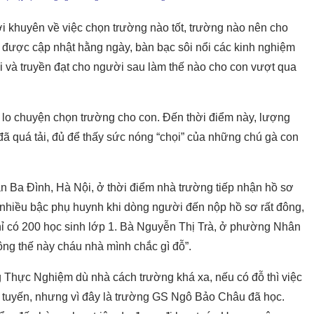
lời khuyên về việc chọn trường nào tốt, trường nào nên cho
 được cập nhật hằng ngày, bàn bạc sôi nổi các kinh nghiệm
hi và truyền đạt cho người sau làm thế nào cho con vượt qua
 lo chuyện chọn trường cho con. Đến thời điểm này, lượng
đã quá tải, đủ để thấy sức nóng “chọi” của những chú gà con
n Ba Đình, Hà Nội, ở thời điểm nhà trường tiếp nhận hồ sơ
a nhiều bậc phụ huynh khi dòng người đến nộp hồ sơ rất đông,
 chỉ có 200 học sinh lớp 1. Bà Nguyễn Thị Trà, ở phường Nhân
ông thế này cháu nhà mình chắc gì đỗ”.
g Thực Nghiệm dù nhà cách trường khá xa, nếu có đỗ thì việc
tuyến, nhưng vì đây là trường GS Ngô Bảo Châu đã học.