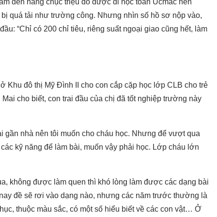
nhẩm đến hàng chục triệu do được đi học toán Ucmac nên
bị quá tải như trường công. Nhưng nhìn số hồ sơ nộp vào,
ầu: “Chỉ có 200 chỉ tiêu, riêng suất ngoại giao cũng hết, làm
ở Khu đô thị Mỹ Đình II cho con cắp cặp học lớp CLB cho trẻ
ai cho biết, con trai đầu của chị đã tốt nghiệp trường này
lại gần nhà nên tôi muốn cho cháu học. Nhưng để vượt qua
ị các kỹ năng để làm bài, muốn vậy phải học. Lớp cháu lớn
a, không được làm quen thì khó lòng làm được các dạng bài
năm nay đề sẽ rơi vào dạng nào, nhưng các năm trước thường là
thục, thuộc màu sắc, có một số hiểu biết về các con vật… Ở