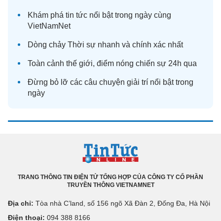
Khám phá
tin tức
nổi bật trong ngày cùng
VietNamNet
Dòng chảy
Thời sự
nhanh và chính xác nhất
Toàn cảnh
thế giới
, điểm nóng chiến sự 24h qua
Đừng bỏ lỡ các câu chuyện
giải trí
nổi bật trong
ngày
TRANG THÔNG TIN ĐIỆN TỬ TỔNG HỢP CỦA CÔNG TY CỔ PHẦN
TRUYỀN THÔNG VIETNAMNET
Địa chỉ:
Tòa nhà C’land, số 156 ngõ Xã Đàn 2, Đống Đa, Hà Nội
Điện thoại:
094 388 8166