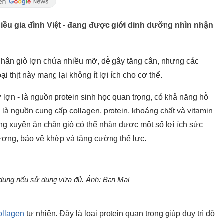
iều gia đình Việt - đang được giới dinh dưỡng nhìn nhận
chân giò lợn chứa nhiều mỡ, dễ gây tăng cân, nhưng các
i thịt này mang lại không ít lợi ích cho cơ thể.
 lợn - là nguồn protein sinh học quan trọng, có khả năng hỗ
à nguồn cung cấp collagen, protein, khoáng chất và vitamin
ng xuyên ăn chân giò có thể nhận được một số lợi ích sức
hương, bảo vệ khớp và tăng cường thể lực.
ác dụng nếu sử dụng vừa đủ. Ảnh: Ban Mai
ollagen
tự nhiên. Đây là loại protein quan trọng giúp duy trì độ