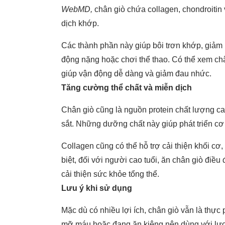
WebMD,
chân giò chứa collagen, chondroitin 
dịch khớp.
Các thành phần này giúp bôi trơn khớp, giảm m
động nặng hoặc chơi thể thao. Có thể xem châ
giúp vận động dễ dàng và giảm đau nhức.
Tăng cường thể chất và miễn dịch
Chân giò cũng là nguồn protein chất lượng ca
sắt. Những dưỡng chất này giúp phát triển cơ 
Collagen cũng có thể hỗ trợ cải thiện khối c
biệt, đối với người cao tuổi, ăn chân giò đi
cải thiện sức khỏe tổng thể.
Lưu ý khi sử dụng
Mặc dù có nhiều lợi ích, chân giò vẫn là thự
mỡ máu hoặc đang ăn kiêng nên dùng với lượn