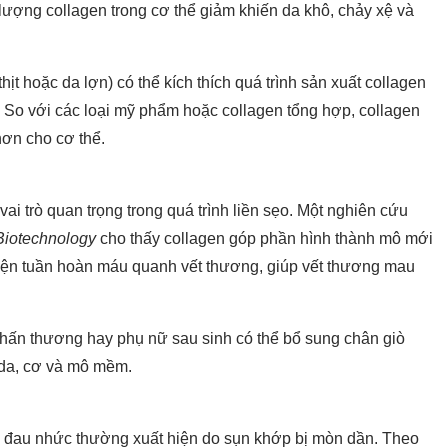
, lượng collagen trong cơ thể giảm khiến da khô, chảy xệ và
hịt hoặc da lợn) có thể kích thích quá trình sản xuất collagen
 So với các loại mỹ phẩm hoặc collagen tổng hợp, collagen
hơn cho cơ thể.
i trò quan trọng trong quá trình liền sẹo. Một nghiên cứu
 Biotechnology
cho thấy collagen góp phần hình thành mô mới
thiện tuần hoàn máu quanh vết thương, giúp vết thương mau
chấn thương hay phụ nữ sau sinh có thể bổ sung chân giò
o da, cơ và mô mềm.
và đau nhức thường xuất hiện do sụn khớp bị mòn dần. Theo