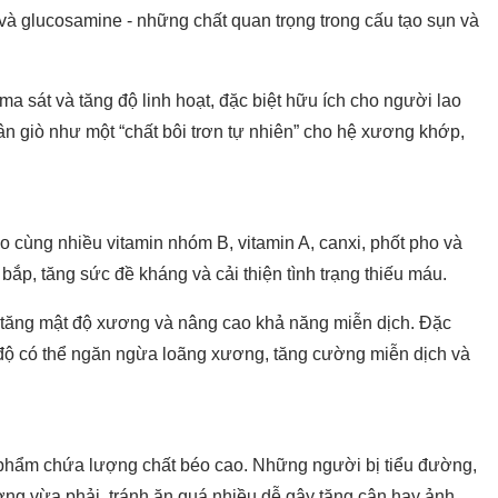
và glucosamine - những chất quan trọng trong cấu tạo sụn và
a sát và tăng độ linh hoạt, đặc biệt hữu ích cho người lao
n giò như một “chất bôi trơn tự nhiên” cho hệ xương khớp,
o cùng nhiều vitamin nhóm B, vitamin A, canxi, phốt pho và
bắp, tăng sức đề kháng và cải thiện tình trạng thiếu máu.
ơ, tăng mật độ xương và nâng cao khả năng miễn dịch. Đặc
ều độ có thể ngăn ngừa loãng xương, tăng cường miễn dịch và
c phẩm chứa lượng chất béo cao. Những người bị tiểu đường,
g vừa phải, tránh ăn quá nhiều dễ gây tăng cân hay ảnh