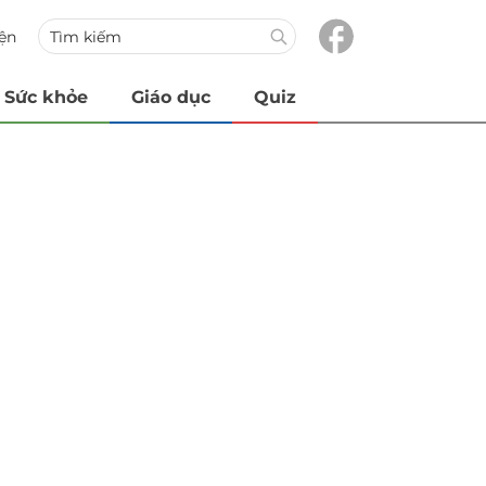
iện
Sức khỏe
Giáo dục
Quiz