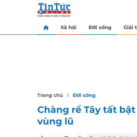
Xã hội
Đời sống
Giải t
Trang chủ
Đời sống
Chàng rể Tây tất bật
vùng lũ