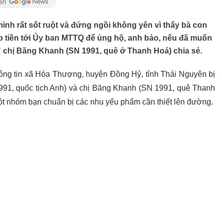
ình rất sốt ruột và đứng ngồi không yên vì thấy bà con
p tiền tới Ủy ban MTTQ để ủng hộ, anh bảo, nếu đã muốn
" chị Băng Khanh (SN 1991, quê ở Thanh Hoá) chia sẻ.
hông tin xã Hóa Thượng, huyện Đồng Hỷ, tỉnh Thái Nguyên bị
91, quốc tịch Anh) và chị Băng Khanh (SN 1991, quê Thanh
t nhóm bạn chuẩn bị các nhu yếu phẩm cần thiết lên đường.