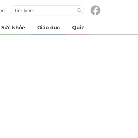
iện
Sức khỏe
Giáo dục
Quiz