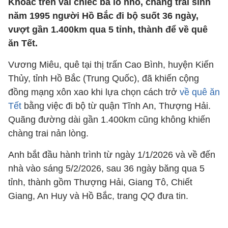
Khoác trên vai chiếc ba lô nhỏ, chàng trai sinh
năm 1995 người Hồ Bắc đi bộ suốt 36 ngày,
vượt gần 1.400km qua 5 tỉnh, thành để về quê
ăn Tết.
Vương Miêu, quê tại thị trấn Cao Bình, huyện Kiến
Thủy, tỉnh Hồ Bắc (Trung Quốc), đã khiến cộng
đồng mạng xôn xao khi lựa chọn cách trở
về quê ăn
Tết
bằng việc đi bộ từ quận Tĩnh An, Thượng Hải.
Quãng đường dài gần 1.400km cũng không khiến
chàng trai nản lòng.
Anh bắt đầu hành trình từ ngày 1/1/2026 và về đến
nhà vào sáng 5/2/2026, sau 36 ngày băng qua 5
tỉnh, thành gồm Thượng Hải, Giang Tô, Chiết
Giang, An Huy và Hồ Bắc, trang
QQ
đưa tin.