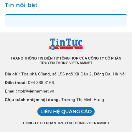
Tin nổi bật
TRANG THÔNG TIN ĐIỆN TỬ TỔNG HỢP CỦA CÔNG TY CỔ PHẦN
TRUYỀN THÔNG VIETNAMNET
Địa chỉ:
Tòa nhà C’land, số 156 ngõ Xã Đàn 2, Đống Đa, Hà Nội
Điện thoại:
094 388 8166
Email:
ttol@vietnamnet.vn
Chịu trách nhiệm nội dung:
Trương Thị Minh Hưng
LIÊN HỆ QUẢNG CÁO
CÔNG TY CỔ PHẦN TRUYỀN THÔNG VIETNAMNET