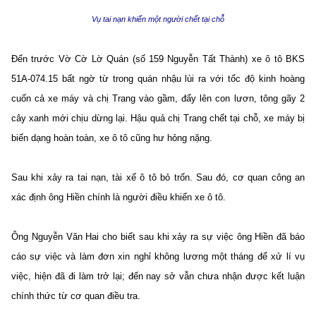
Vụ tai nạn khiến một người chết tại chỗ
Đến trước Vờ Cờ Lờ Quán (số 159 Nguyễn Tất Thành) xe ô tô BKS
51A-074.15 bất ngờ từ trong quán nhậu lùi ra với tốc độ kinh hoàng
cuốn cả xe máy và chị Trang vào gầm, đẩy lên con lươn, tông gãy 2
cây xanh mới chịu dừng lại. Hậu quả chị Trang chết tại chỗ, xe máy bị
biến dạng hoàn toàn, xe ô tô cũng hư hỏng nặng.
Sau khi xảy ra tai nạn, tài xế ô tô bỏ trốn. Sau đó, cơ quan công an
xác định ông Hiền chính là người điều khiển xe ô tô.
Ông Nguyễn Văn Hai cho biết sau khi xảy ra sự việc ông Hiền đã báo
cáo sự việc và làm đơn xin nghỉ không lương một tháng để xử lí vụ
việc, hiện đã đi làm trở lại; đến nay sở vẫn chưa nhận được kết luận
chính thức từ cơ quan điều tra.