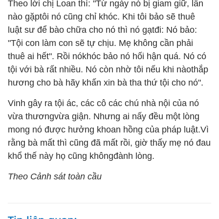
Theo lời chị Loan thì: "Từ ngày nó bị giam giữ, lần
nào gặptôi nó cũng chỉ khóc. Khi tôi bảo sẽ thuê
luật sư để bào chữa cho nó thì nó gạtđi: Nó bảo:
"Tội con làm con sẽ tự chịu. Mẹ không cần phải
thuê ai hết". Rồi nókhóc bảo nó hối hận quá. Nó có
tội với bà rất nhiều. Nó còn nhờ tôi nếu khi nàothắp
hương cho bà hãy khấn xin bà tha thứ tội cho nó".
Vinh gây ra tội ác, các cô các chú nhà nội của nó
vừa thươngvừa giận. Nhưng ai nấy đều một lòng
mong nó được hưởng khoan hồng của pháp luật.Vì
rằng bà mất thì cũng đã mất rồi, giờ thấy mẹ nó đau
khổ thế này họ cũng khôngđành lòng.
Theo
Cảnh sát toàn cầu