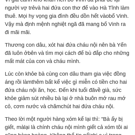
người vợ trẻvà hai đứa con thơ để vào Hà Tĩnh làm
thuê. Mọi hy vọng gia đình đều dồn hết vàobố Vinh.
Vậy mà định mệnh nghiệt ngã đã mang bố Vinh ra
đi mãi mãi.
Thương con dâu, xót hai đứa cháu nội nên bà Yến
đã luôn ởbên và tìm mọi cách để bù đắp cho những
mất mát của con và cháu mình.
Lúc còn khỏe bà cùng con dâu tham gia việc đồng
áng rồi làmthêm bất kể việc gì miễn có tiền cho hai
đứa cháu nội ăn, học. Đến khi tuổi đãvề già, sức
khỏe giảm sút nhiều bà lại ở nhà buôn mớ rau mớ
cỏ, cơm nước và chămchút hai đứa cháu nội.
Theo lời một người hàng xóm kể lại thì: "Bà ấy bị
giết, màlại là chính cháu nội mình giết cả xóm tôi ai