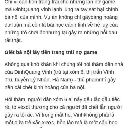
Chỉ vì cần tiền trang trải cho những lần nợ game
mà ĐinhQuang Vinh lạnh lùng ra tay sát hại chính
bà nội của mình. Vụ án không chỉ gâybàng hoàng
dư luận mà còn là bài học cảnh tỉnh về hệ luỵ của
những trò chơi ảonhưng lại gây ra những nỗi đau
rất thật.
Giết bà nội lấy tiền trang trải nợ game
Không quá khó khăn khi chúng tôi hỏi thăm đến nhà
của ĐinhQuang Vinh (trú tại xóm 6, thị trấn Vĩnh
Trụ, huyện Lý Nhân, Hà Nam) - thủ phạmnhí gây
nên cái chết kinh hoàng của bà nội.
Hỏi thăm, người dân xóm 6 ai nấy đều lắc đầu tiếc
rẻ, tỏ vẻxót thương cho cả người đã chết lẫn người
gây ra tội ác. Vì trong mắt họ, Vinhkhông phải là
một đứa trẻ xấc xược, hỗn láo mà là một cậu học