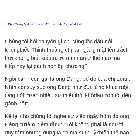
Đinh Quang Vinh tại cơ quan điều tra.
Ảnh: An ninh thủ đô
Chúng tôi hỏi chuyện gì chị cũng lắc đầu nói
khôngbiết. Thỉnh thoảng chị lại ngẩng mặt lên trách
trời không biết kiếptrước mình ăn ở thế nào mà
kiếp này lại gánh nghiệp chướng?
Ngồi cạnh con gái là ông Đáng, bố đẻ của chị Loan.
Nhìn consuy sụp ông Đáng như đứt từng khúc ruột.
Ông nói: "Bao nhiêu sự thiệt thòi khổđau con tôi đều
gánh hết".
Kể lại cho chúng tôi nghe sự việc ngày hôm đó ông
Đáng cứtâm niệm rằng: "Tôi không phải là người
duy tâm nhưng đúng là có ma sui quỷkhiến thế nào