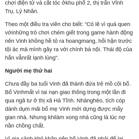
chơi điện tử và cắt tóc ởkhu phố 2, thị trấn Vĩnh
Trụ, Lý Nhân.
Theo một điều tra viên cho biết: "Có lẽ vì quá quen
vớinhững trò chơi chém giết trong game hành động
nên Vinh không hề tỏ ra hoangmang, hối hận trước
tội ác mà mình gây ra với chính bà nội. Thái độ của
hắn vẫnrất lạnh lùng".
Người mẹ thứ hai
Chưa đầy ba tuổi Vinh đã thành đứa trẻ mồ côi bố.
Bố Vinhmất vì tai nạn giao thông trong một lần đi
qua ngã tư ở thị xã Hà Tĩnh. Nhànghèo, tích cóp
dành dụm mãi bố mẹ Vinh mới dựng được mấy
gian nhà. Nhưng khilàm xong nhà cũng là lúc nợ
nần chồng chất.
Vì gia cảnh khó khăn nên bố Vinh đã phải để lại