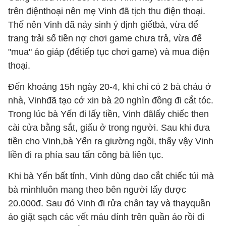
trên điệnthoại nên mẹ Vinh đã tịch thu điện thoại.
Thế nên Vinh đã nảy sinh ý định giếtbà, vừa để
trang trải số tiền nợ chơi game chưa trả, vừa để
"mua" áo giáp (đểtiếp tục chơi game) và mua điện
thoại.
Đến khoảng 15h ngày 20-4, khi chỉ có 2 bà cháu ở
nhà, Vinhđã tạo cớ xin bà 20 nghìn đồng đi cắt tóc.
Trong lúc bà Yến đi lấy tiền, Vinh đãlấy chiếc then
cài cửa bằng sắt, giấu ở trong người. Sau khi đưa
tiền cho Vinh,bà Yến ra giường ngồi, thấy vậy Vinh
liền đi ra phía sau tấn công bà liên tục.
Khi bà Yến bất tỉnh, Vinh dùng dao cắt chiếc túi mà
bà mìnhluôn mang theo bên người lấy được
20.000đ. Sau đó Vinh đi rửa chân tay và thayquần
áo giặt sạch các vết máu dính trên quần áo rồi đi