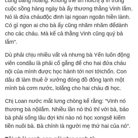
cũng bàng hoàng. Không thể tin nổichị ạ vì trong
cuộc sồng hàng ngày bà ấy thương thằng Vinh lắm.
Nó là đứa cháuđộc đinh lại ngoan ngoãn hiền lành.
Có gì ngon ai cho bà ấy cũng nhăm nhăm đểdành
cho các cháu. Mà kể cả thằng Vinh cũng quý bà
lắm".
Dù phải chịu nhiều vất vả nhưng bà Yến luôn động
viên condâu là phải cố gắng để cho hai đứa cháu
nội của mình được học hành tới nơi tớichốn. Con
dâu đi làm thuê ở xưởng đóng đồ đông lạnh một
mình bà cơm nước, lolắng cho hai cháu đi học.
Chị Loan nước mắt lưng chòng kể rằng: "Vinh nó
thương bà nộilắm. Nhiều lần nó thủ thỉ với bà, bảo
bà phải sống lâu đợi khi nào nó học xongsẽ kiếm
tiền nuôi bà. Bà chính là người mẹ thứ hai của nó".