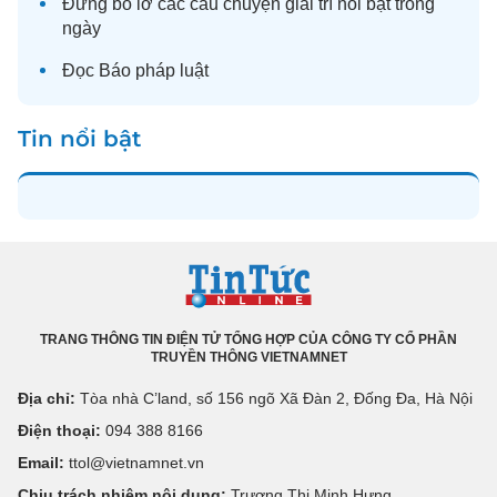
Đừng bỏ lỡ các câu chuyện
giải trí
nổi bật trong
ngày
Đọc
Báo pháp luật
Tin nổi bật
TRANG THÔNG TIN ĐIỆN TỬ TỔNG HỢP CỦA CÔNG TY CỔ PHẦN
TRUYỀN THÔNG VIETNAMNET
Địa chỉ:
Tòa nhà C’land, số 156 ngõ Xã Đàn 2, Đống Đa, Hà Nội
Điện thoại:
094 388 8166
Email:
ttol@vietnamnet.vn
Chịu trách nhiệm nội dung:
Trương Thị Minh Hưng