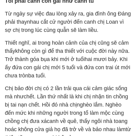
Tôi phải canh con gái như canh tù
Từ ngày sự việc đau lòng xảy ra, gia đình ông Đáng
phải thaynhau cắt cử người đến canh chị Loan vì
sợ chị trong lúc cùng quẫn sẽ làm liều.
Thiết nghĩ, ai trong hoàn cảnh của chị cũng sẽ cảm
thấykhông còn gì để tha thiết với cuộc đời này nữa.
Trở thành góa bụa khi mới ở tuổihai mươi bảy. Khi
ấy đứa con gái chị mới 5 tuổi và đứa con trai út mới
chưa trònba tuổi.
Chị bảo đời chị có 2 lần trải qua cái cảm giác sống
mà nhưchết. Lần thứ nhất là khi chị nhận tin chồng
bị tai nạn chết. Hồi đó nhà chịnghèo lắm. Nghèo
đến mức khi những người trong tổ làm mộc cùng
chồng chị đưa xácanh về quê, thấy ngôi nhà toang
hoác không cửa giả họ đã trở về và bảo nhau làmtừ