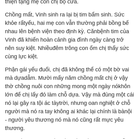
thiện tặng mẹ con chị bộ cửa.
Chồng mất, Vinh sinh ra lại bị tim bẩm sinh. Sức
khỏe rấtyếu, hai mẹ con vẫn thường phải bồng bế
nhau lên bệnh viện theo định kỳ. Cănbệnh tim của
Vinh đã khiến hoàn cảnh gia đình ngày càng trở
nên suy kiệt. Nhiềuđêm trông con ốm chị thấy sức
cùng lực kiệt.
Phận gái yếu đuối, chị đã không thể có một bờ vai
mà dựadẫm. Mười mấy năm chồng mất chị ở vậy
thờ chồng nuôi con những mong một ngày nókhôn
lớn để chị lấy đó làm chỗ dựa. Vậy mà đùng một cái
nó lại gây ra tội ác tàytrời, nhưng oan nghiệt ở chỗ
người mà nó ra tay không ai khác lại chính là bànội
- người yêu thương nó mà nó cũng rất mực yêu
thương.