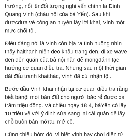
trường, nổi lênđối tượng nghi vấn chính là Đinh
Quang Vinh (cháu nội của bà Yến). Sau khi
đượcđưa về công an huyện lấy lời khai, Vinh một
mực chối tội.
Điều đáng nói là Vinh còn bịa ra tình huống nhìn
thấy haithanh niên đeo khẩu trang đen, đi xe wave
đen đến quán của bà nội hắn để mongđánh lạc
hướng cơ quan điều tra. Nhưng sau một thời gian
dài đấu tranh khaithác, Vinh đã cúi nhận tội.
Bước đầu Vinh khai nhận tại cơ quan điều tra rằng
biết bànội mới bán đất cho người bác rể được ba
trăm triệu đồng. Và chiều ngày 18-4, bàYến có lấy
10 triệu về với ý định sửa sang lại cái quán để lấy
chỗ buôn bán mớrau mớ cỏ.
Cũng chiều hôm đó, vì biết Vinh hay chơi điện tử