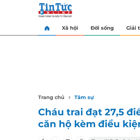
Xã hội
Đời sống
Giải t
Trang chủ
Tâm sự
Cháu trai đạt 27,5 đ
căn hộ kèm điều kiện