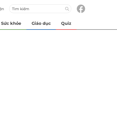
iện
Sức khỏe
Giáo dục
Quiz