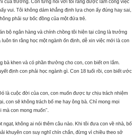
i của trường. Con từng nói với tôi rằng được làm công việc
hấy vui. Tôi không dám khẳng định lựa chọn ấy đúng hay sai,
không phải sự bốc đồng của một đứa trẻ.
án bộ ngân hàng và chính chồng tôi hiện tại cũng là trưởng
luôn tin rằng học một ngành ổn định, dễ xin việc mới là con
"Ông bà khen và có phần thưởng cho con, con biết ơn lắm.
ết định con phải học ngành gì. Con 18 tuổi rồi, con biết ước
"Đó là cuộc đời của con, con muốn được tự chịu trách nhiệm
ại, con sẽ không trách bố mẹ hay ông bà. Chỉ mong mọi
ời mà con mong muốn".
 ngạt, không ai nói thêm câu nào. Khi tôi đưa con về nhà, bố
hải khuyên con suy nghĩ chín chắn, đừng vì chiều theo sở