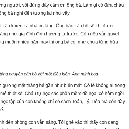
 sững người, vội đứng dậy cảm ơn ông bà. Làm gì có đứa cháu
ông bà nghĩ đến tương lai như vậy.
t câu khiến cả nhà im lặng. Ông bảo căn hộ sẽ chỉ được
àng như gia đình định hướng từ trước. Còn nếu vẫn quyết
ng muốn nhiều năm nay thì ông bà coi như chưa từng hứa
i tặng nguyên căn hộ với một điều kiện. Ảnh minh họa
n gương mặt thằng bé gần như biến mất. Có lẽ không ai trong
ã mê thiết kế. Cháu tự học các phần mềm đồ họa, có hôm ngồi
óc học tập của con không chỉ có sách Toán, Lý, Hóa mà còn đầy
ế.
ánh đèn phòng con vẫn sáng. Tôi ghé vào thì thấy con đang