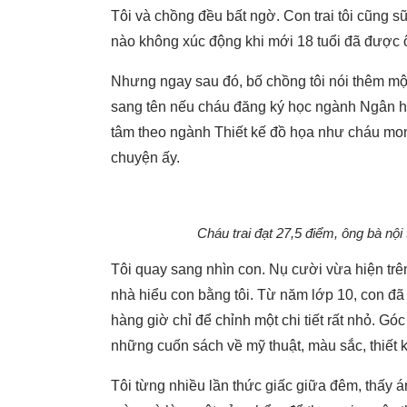
Tôi và chồng đều bất ngờ. Con trai tôi cũng
nào không xúc động khi mới 18 tuổi đã được 
Nhưng ngay sau đó, bố chồng tôi nói thêm mộ
sang tên nếu cháu đăng ký học ngành Ngân h
tâm theo ngành Thiết kế đồ họa như cháu mo
chuyện ấy.
Cháu trai đạt 27,5 điểm, ông bà nộ
Tôi quay sang nhìn con. Nụ cười vừa hiện trê
nhà hiểu con bằng tôi. Từ năm lớp 10, con đ
hàng giờ chỉ để chỉnh một chi tiết rất nhỏ. G
những cuốn sách về mỹ thuật, màu sắc, thiết k
Tôi từng nhiều lần thức giấc giữa đêm, thấy 