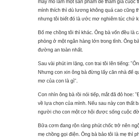
mày mò làm một sản phẩm để tham gia cuộc th
mình thích thì dù lương không quá cao cũng t
nhưng tôi biết đó là ước mơ nghiêm túc chứ 
Bố mẹ chồng tôi thì khác. Ông bà vốn đều là c
phòng ở một ngân hàng lớn trong tỉnh. Ông bà 
đường an toàn nhất.
Sau vài phút im lặng, con trai tôi lên tiếng: 
Nhưng con xin ông bà đừng lấy căn nhà để quy
mơ của con là gì".
Con nhìn ông bà rồi nói tiếp, mắt đã đỏ hoe: 
về lựa chọn của mình. Nếu sau này con thất b
người cho con một cơ hội được sống cuộc đ
Bữa cơm đang rộn ràng phút chốc trở nên ngột
mẹ chồng gọi điện. Ông bà bảo tôi là mẹ thì p