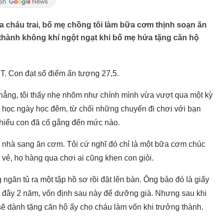
a cháu trai, bố mẹ chồng tôi làm bữa cơm thịnh soạn ăn
hành không khí ngột ngạt khi bố mẹ hứa tặng căn hộ
HPT. Con đạt số điểm ấn tượng 27,5.
thẳng, tôi thấy nhẹ nhõm như chính mình vừa vượt qua một kỳ
h học ngày học đêm, từ chối những chuyến đi chơi với bạn
 hiểu con đã cố gắng đến mức nào.
ả nhà sang ăn cơm. Tôi cứ nghĩ đó chỉ là một bữa cơm chúc
 vẻ, họ hàng qua chơi ai cũng khen con giỏi.
 ngăn tủ ra một tập hồ sơ rồi đặt lên bàn. Ông bảo đó là giấy
 đây 2 năm, vốn định sau này để dưỡng già. Nhưng sau khi
 sẽ dành tặng căn hộ ấy cho cháu làm vốn khi trưởng thành.