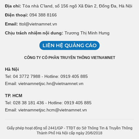
Địa chỉ:
Tòa nhà C’land, số 156 ngõ Xã Đàn 2, Đống Đa, Hà Nội
Điện thoại:
094 388 8166
Email:
ttol@vietnamnet.vn
Chịu trách nhiệm nội dung:
Trương Thị Minh Hưng
LIÊN HỆ QUẢNG CÁO
CÔNG TY CỔ PHẦN TRUYỀN THÔNG VIETNAMNET
Hà Nội
Tel: 04 3772 7988 - Hotline: 0919 405 885
Email: vietnamnetjsc.hn@vietnamnet.vn
TP. HCM
Tel: 028 38 181 436 - Hotline: 0919 405 885
Email: vietnamnetjsc.hcm@vietnamnet.vn
Giấy phép hoạt động số 2441/GP - TTĐT do Sở Thông Tin & Truyền Thông
Thành Phố Hà Nội cấp ngày 20/6/2018