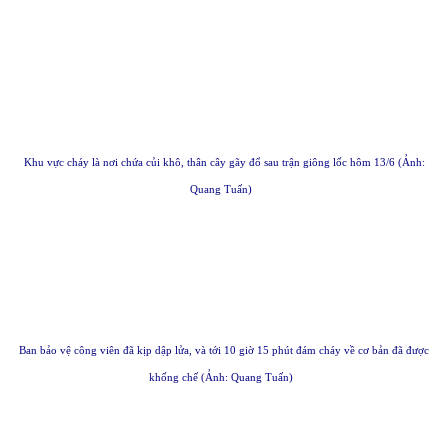
Khu vực cháy là nơi chứa củi khô, thân cây gãy đổ sau trận giông lốc hôm 13/6 (Ảnh:
Quang Tuấn)
Ban bảo vệ công viên đã kịp dập lửa, và tới 10 giờ 15 phút đám cháy về cơ bản đã được
khống chế (Ảnh: Quang Tuấn)