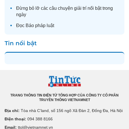
Đừng bỏ lỡ các câu chuyện
giải trí
nổi bật trong
ngày
Đọc
Báo pháp luật
Tin nổi bật
TRANG THÔNG TIN ĐIỆN TỬ TỔNG HỢP CỦA CÔNG TY CỔ PHẦN
TRUYỀN THÔNG VIETNAMNET
Địa chỉ:
Tòa nhà C’land, số 156 ngõ Xã Đàn 2, Đống Đa, Hà Nội
Điện thoại:
094 388 8166
Email:
ttol@vietnamnet.vn