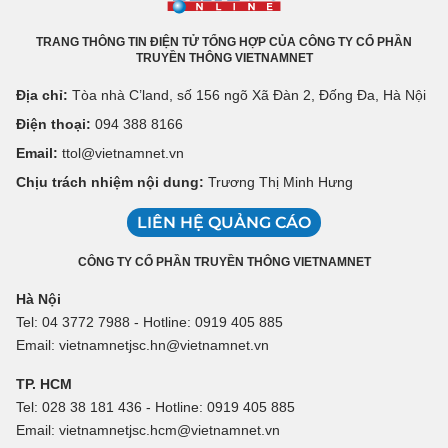
TRANG THÔNG TIN ĐIỆN TỬ TỔNG HỢP CỦA CÔNG TY CỔ PHẦN
TRUYỀN THÔNG VIETNAMNET
Địa chỉ:
Tòa nhà C’land, số 156 ngõ Xã Đàn 2, Đống Đa, Hà Nội
Điện thoại:
094 388 8166
Email:
ttol@vietnamnet.vn
Chịu trách nhiệm nội dung:
Trương Thị Minh Hưng
LIÊN HỆ QUẢNG CÁO
CÔNG TY CỔ PHẦN TRUYỀN THÔNG VIETNAMNET
Hà Nội
Tel: 04 3772 7988 - Hotline: 0919 405 885
Email: vietnamnetjsc.hn@vietnamnet.vn
TP. HCM
Tel: 028 38 181 436 - Hotline: 0919 405 885
Email: vietnamnetjsc.hcm@vietnamnet.vn